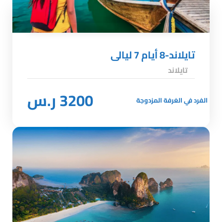
تايلاند-8 أيام 7 ليالى
تايلاند
3200 ر.س
الفرد في الغرفة المزدوجة