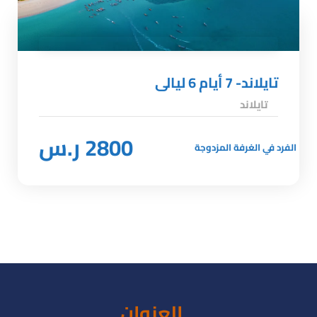
تايلاند- 7 أيام 6 ليالى
تايلاند
2800 ر.س
الفرد في الغرفة المزدوجة
العنوان