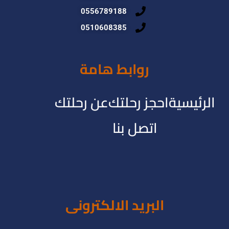
0556789188
0510608385
روابط هامة
الرئيسية
احجز رحلتك
عن رحلتك
اتصل بنا
البريد الالكترونى