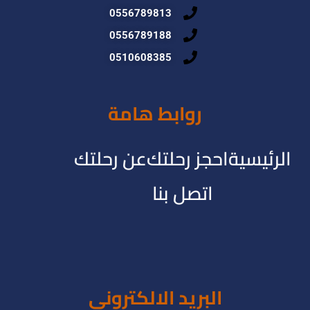
0556789813
0556789188
0510608385
روابط هامة
الرئيسية
احجز رحلتك
عن رحلتك
اتصل بنا
البريد الالكترونى