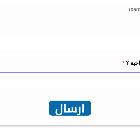
احية ؟
*
ارسال