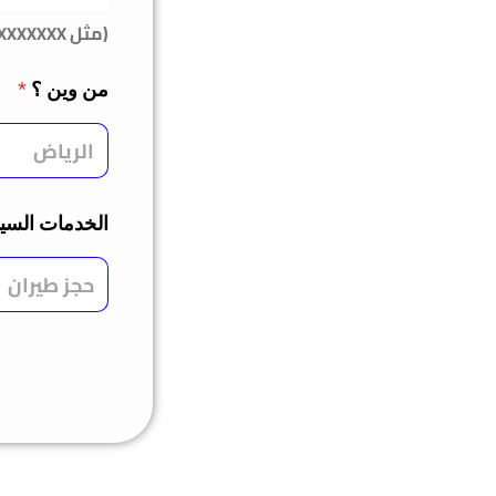
(مثل 050XXXXXXX)
من وين ؟
*
الخدمات السي