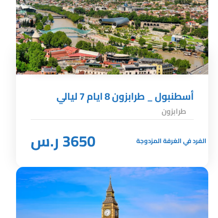
أسطنبول _ طرابزون 8 ايام 7 ليالي
طرابزون
3650 ر.س
الفرد في الغرفة المزدوجة