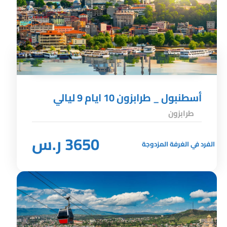
أسطنبول _ طرابزون 10 ايام 9 ليالي
طرابزون
3650 ر.س
الفرد في الغرفة المزدوجة