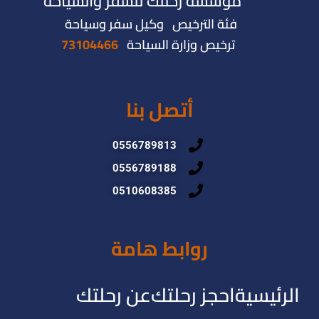
مؤسسة رحلتك للسفر والسياحة
فئة الترخيص وكيل سفر وسياحة
ترخيص وزارة السياحة
73104466
أتصل بنا
0556789813
0556789188
0510608385
روابط هامة
الرئيسية
احجز رحلتك
عن رحلتك