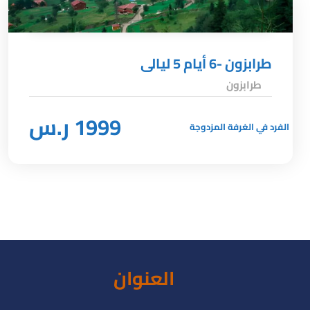
طرابزون -6 أيام 5 ليالى
طرابزون
1999 ر.س
الفرد في الغرفة المزدوجة
العنوان