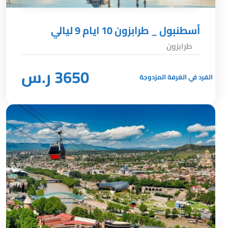
أسطنبول _ طرابزون 10 ايام 9 ليالي
طرابزون
3650 ر.س
الفرد في الغرفة المزدوجة