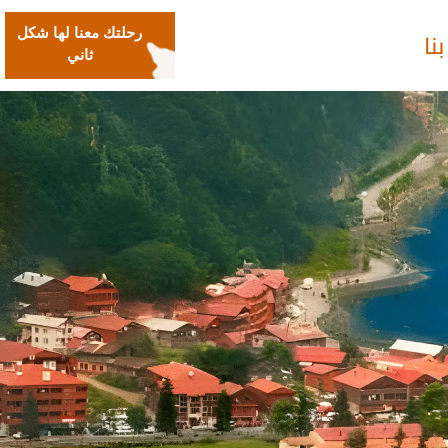
نا
رحلتك معنا لها شكل
ثاني