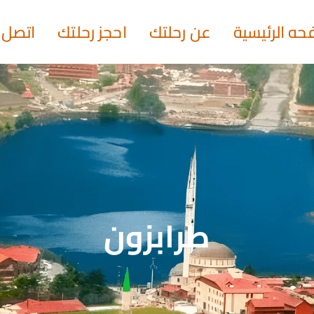
حه الرئيسية
عن رحلتك
احجز رحلتك
اتصل ب
طرابزون