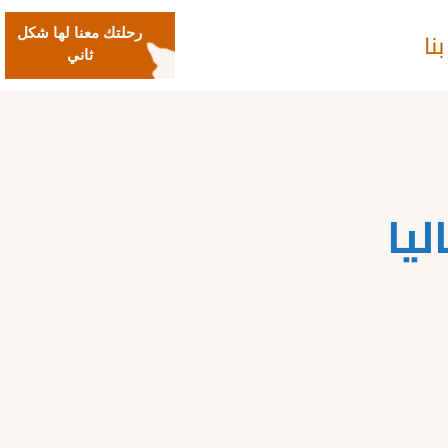
نا
رحلتك معنا لها شكل
ثاني
يا