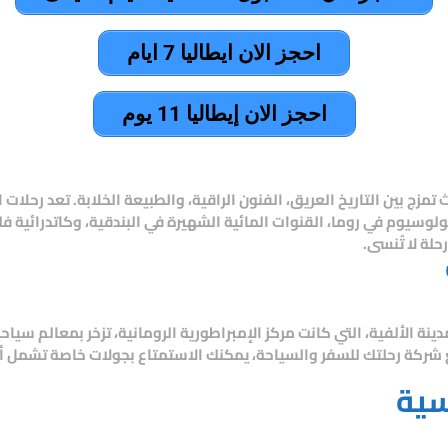
احجز الان ايطاليا 7 ايام
احجز الان إيطاليا 11 يوم
زج بين التاريخ العريق، الفنون الراقية، والطبيعة الخلابة. تعد
رحلات ا
وسيوم في روما، القنوات المائية الشهيرة في البندقية، وكاتدرائية فلو
حلة لا تُنسى.
 مدينة الألفية، التي كانت مركز الإمبراطورية الرومانية، تزخر بمعالم س
شركة رحلتك للسفر والسياحة
، يمكنك الاستمتاع بجولات خاصة تشمل 
سية