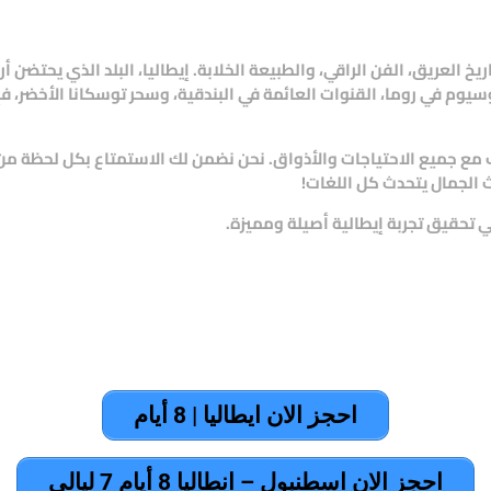
يخ العريق، الفن الراقي، والطبيعة الخلابة. إيطاليا، البلد الذي يحتضن 
وسيوم في روما، القنوات العائمة في البندقية، وسحر توسكانا الأخضر، ف
ب مع جميع الاحتياجات والأذواق. نحن نضمن لك الاستمتاع بكل لحظة م
ث الجمال يتحدث كل اللغات!
تحقيق تجربة إيطالية أصيلة ومميزة.
احجز الان ايطاليا | 8 أيام
احجز الان اسطنبول – انطاليا 8 أيام 7 ليالى