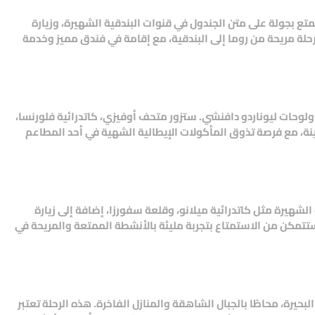
متع بجولة على متن الجندول في قنوات البندقية الشهيرة، وزيارة
لة مريحة من روما إلى البندقية، مع إقامة في فندق مميز وخدمة
 ولوحات ليوناردو دافنشي. ستزور متحف أوفيزي، كاتدرائية فلورنسا،
نة، مع فرصة تذوق المأكولات الإيطالية الشهية في أحد المطاعم
الشهيرة مثل كاتدرائية ميلانو، وقلعة سفورزا، إضافة إلى زيارة
ستتمكن من الاستمتاع بتجربة مليئة بالأنشطة الممتعة والمريحة في
حيرة، محاطًا بالجبال الشاهقة والمنازل الفاخرة. هذه الرحلة تعتبر