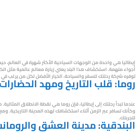
إيطاليا هي واحدة من الوجهات السياحية الأكثر شهرة في العالم، حيث تم
أجواء ملهمة. استكشاف هذا البلد يعني زيارة معالم عالمية مثل الكول
توفره
شركة رحلتك للسفر والسياحة
، الخيار الأفضل لكل من يرغب في ر
روما: قلب التاريخ ومهد الحضارات
عندما تبدأ رحلتك إلى إيطاليا، فإن روما هي نقطة الانطلاق المثالية.
وكأنك تسافر عبر الزمن أثناء استكشافك لهذه المدينة التاريخية. ومع
لتجربتك.
البندقية: مدينة العشق والرومان