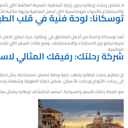
لا تكتمل
رحلات إيطاليا
بدون زيارة البندقية، المدينة العائمة التي تأس
والاستمتاع بالأجواء الرومانسية التي تجعل البندقية وجهة مثالية للأ
توسكانا: لوحة فنية في قلب الطب
تُعد توسكانا واحدة من أجمل المناطق في إيطاليا، حيث تمتزج التلال ا
تجربة تجمع بين الاسترخاء والاستكشاف. ومع باقات السفر التي تقد
العالمية.
شركة رحلتك: رفيقك المثالي لاس
إن تنظيم
رحلات ايطاليا
يتطلب خبرة ودقة لضمان استمتاعك بكل لحظة 
إلى رحلات الأزواج ورحلات الأعمال. بفضل خبرتنا الطويلة وشغفنا بخد
مع
شركة رحلتك للسفر والسياحة
، استعد لاكتشاف إيطاليا بشكل مخت