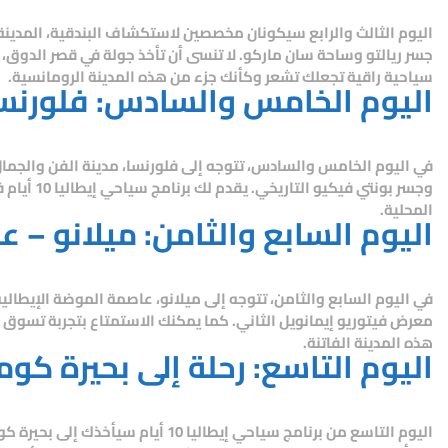
اليوم الثالث والرابع سيكونان مخصصين لاستكشاف
البندقية
، المدين
جسر ريالتو وساحة سان ماركو. لا تنسى أن تأخذ جولة في قصر الدوق، 
سياحية راقية تجعلك تشعر وكأنك جزء من هذه المدينة الرومانسية.
اليوم الخامس والسادس: فلورنسا 
في اليوم الخامس والسادس، تتوجه إلى
فلورنسا
، مدينة الفن والجما
وجسر بونتي فيكيو التاريخي. يقدم لك
برنامج سياحي إيطاليا 10 أيام
ف
المحلية.
اليوم السابع والثامن: ميلانو – 
في اليوم السابع والثامن، تتوجه إلى
ميلانو
، عاصمة الموضة الإيطالية
معرض فيتوريو إيمانويل الثاني. كما يمكنك الاستمتاع بتجربة تسوق 
هذه المدينة الفاتنة.
اليوم التاسع: رحلة إلى بحيرة كو
اليوم التاسع من
برنامج سياحي إيطاليا 10 أيام
سيأخذك إلى
بحيرة كو