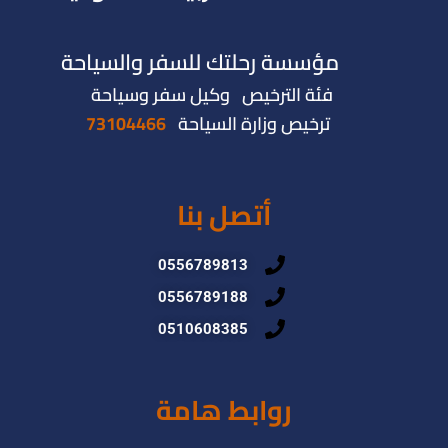
مؤسسة رحلتك للسفر والسياحة
فئة الترخيص وكيل سفر وسياحة
ترخيص وزارة السياحة
73104466
أتصل بنا
0556789813
0556789188
0510608385
روابط هامة