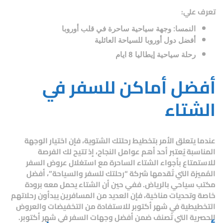
تعرف علي:
النمسا: وجهة سياحية ساحرة في قلب أوروبا
أفضل دول أوروبا للسياحة العائلية
رحلة سياحية إيطاليا 8 ايام
أفضل أماكن للسفر في
الشتاء
عندما يتعلق الأمر بتخطيط رحلتك الشتوية، فإن اختيار الوجهة
المناسبة يُعتبر أحد أهم عوامل النجاح، إذ تتيح لك الفرصة
للاستمتاع بأجواء الشتاء الساحرة مع استغلال عروض السفر
المُميزة التي تُقدمها شركة “رحلتك للسفر والسياحة”، أفضل
مكتب سياحي بالرياض. ففي حين أن الشتاء يحمل معه برودة
خاصة وتحديات مناخية، فإن العديد من المسافرين يبدأون رحلاتهم
التخطيطية في شهر أكتوبر للاستفادة من التخفيضات والعروض
الحصرية التي تُصنف ضمن
أفضل وجهات السفر في شهر أكتوبر
.