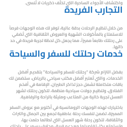
واكتشاف الأجواء الساحرة التي تخلّف ذكريات لا تُنسى.
التجارب الفريدة
من خلال تنظيم الرحلات بدقة عالية، توفر لك هذه الوجهات فرصاً
للاستمتاع بالمأكولات الشهية والعروض الثقافية التي تُضفي
على رحلتك طابعاً مميزاً، مما يجعل كل لحظة تجربة فريدة في حد
ذاتها.
خدمات رحلتك للسفر والسياحة
بفضل التزام شركة “رحلتك للسفر والسياحة” بتقديم أفضل
الخدمات، والتي تُعتبر أفضل مكتب سياحي بالرياض، ستضمن لك
باقات متكاملة تشمل حجز تذاكر الطيران، الإقامة في أفخم
الفنادق، وتنظيم جولات سياحية منظمة، لتكون رحلتك لشهر
العسل تجربة خالية من المتاعب ومليئة بالراحة والرفاهية.
باختيارك لهذه الوجهات الرومانسية في أكتوبر مع عروض السفر
المميزة، تضمن لنفسك رحلة عاطفية تجمع بين الجمال والتراث
والثقافة، لتكون رحلة شهر العسل التي لطالما حلمت بها،
وتستمتع بكل تفاصيلها مع دعم فريق محترف يسهر على راحتك