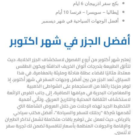
بكج سفر اذربيجان 6 ايام
إيطاليا – سويسرا – فرنسا 10 أيام
أفضل الوجهات السياحية في شهر ديسمبر
أفضل الجزر في شهر اكتوبر
يُعتبر شهر أكتوبر من أروع الفصول لاستكشاف الجزر الخلابة، حيث
تتألق الطبيعة بتدرجات ألوان الخريف الدافئة ويكون الطقس
معتدلاً مثاليًا لقضاء عطلة هادئة ومليئة بالمغامرة. في هذا
السياق، تُعد الجزر من بين
أفضل وجهات السفر في شهر أكتوبر
، إذ
توفر مزيجًا رائعًا من الاستجمام على الشواطئ الذهبية
والمغامرات البحرية في مياهها الصافية، إلى جانب الفرص الرائعة
لاستكشاف الثقافة المحلية والتاريخ العريق. وتأتي أهمية
التخطيط الجيد لهذه الرحلات من خلال العروض الشاملة التي
تُقدمها شركة “رحلتك للسفر والسياحة”، أفضل مكتب سياحي
بالرياض، حيث تعمل على توفير باقات متكاملة تشمل تذاكر الطيران
والإقامة والجولات المنظمة بأسعار تنافسية تضمن لك تجربة سفر
لا تُنسى.