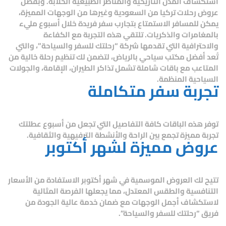
استكشاف المدن التاريخية والمناظر الطبيعية الخلابة. وبفضل
عروض رحلات تركيا من السعودية وغيرها من الوجهات المميزة،
يمكن للمسافر الاستمتاع بتجارب سفر فريدة خلال أسبوع مليء
بالمغامرات والذكريات. تلتقي هذه التجربة مع الكفاءة
والاحترافية التي تقدمها شركة “رحلتك للسفر والسياحة”، والتي
تُعد أفضل مكتب سياحي بالرياض، لتضمن لك تنظيم رحلة خالية من
المتاعب مع باقات شاملة تشمل تذاكر الطيران، الإقامة، والجولات
السياحية المنظمة.
تجربة سفر متكاملة
توفر هذه الباقات كافة التفاصيل التي تجعل من أسبوع عطلتك
تجربة مميزة تجمع بين الراحة والأنشطة الترفيهية والثقافية.
عروض مميزة لشهر أكتوبر
تتيح لك العروض الموسمية في شهر أكتوبر الاستفادة من الأسعار
التنافسية والطقس المعتدل، مما يجعلها الفرصة المثالية
لاستكشاف أجمل الوجهات مع ضمان خدمة عالية الجودة من
فريق “رحلتك للسفر والسياحة”.