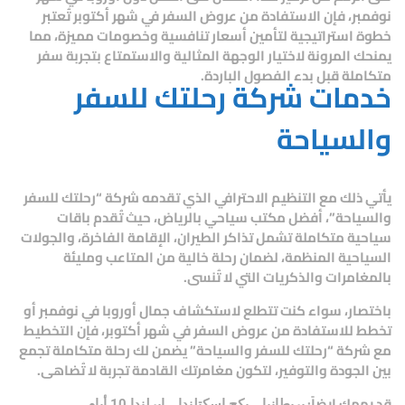
نوفمبر، فإن الاستفادة من عروض السفر في شهر أكتوبر تُعتبر
خطوة استراتيجية لتأمين أسعار تنافسية وخصومات مميزة، مما
يمنحك المرونة لاختيار الوجهة المثالية والاستمتاع بتجربة سفر
متكاملة قبل بدء الفصول الباردة.
خدمات شركة رحلتك للسفر
والسياحة
يأتي ذلك مع التنظيم الاحترافي الذي تقدمه شركة “رحلتك للسفر
والسياحة”، أفضل مكتب سياحي بالرياض، حيث تُقدم باقات
سياحية متكاملة تشمل تذاكر الطيران، الإقامة الفاخرة، والجولات
السياحية المنظمة، لضمان رحلة خالية من المتاعب ومليئة
بالمغامرات والذكريات التي لا تُنسى.
باختصار، سواء كنت تتطلع لاستكشاف جمال أوروبا في نوفمبر أو
تخطط للاستفادة من عروض السفر في شهر أكتوبر، فإن التخطيط
مع شركة “رحلتك للسفر والسياحة” يضمن لك رحلة متكاملة تجمع
بين الجودة والتوفير، لتكون مغامرتك القادمة تجربة لا تُضاهى.
قد يهمك ايضاً:
بريطانيا _ بكج اسكتلندا _ ايرلندا 10 أيام