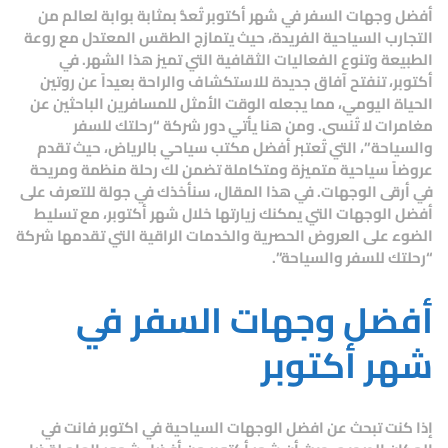
أفضل وجهات السفر في شهر أكتوبر
تُعدُّ بمثابة بوابة لعالم من
التجارب السياحية الفريدة، حيث يتمازج الطقس المعتدل مع روعة
الطبيعة وتنوع الفعاليات الثقافية التي تميز هذا الشهر. في
أكتوبر، تنفتح آفاق جديدة للاستكشاف والراحة بعيداً عن روتين
الحياة اليومي، مما يجعله الوقت الأمثل للمسافرين الباحثين عن
مغامرات لا تُنسى. ومن هنا يأتي دور شركة “رحلتك للسفر
والسياحة”، التي تُعتبر أفضل مكتب سياحي بالرياض، حيث تقدم
عروضاً سياحية متميزة ومتكاملة تضمن لك رحلة منظمة ومريحة
في أرقى الوجهات. في هذا المقال، سنأخذك في جولة للتعرف على
أفضل الوجهات التي يمكنك زيارتها خلال شهر أكتوبر، مع تسليط
الضوء على العروض الحصرية والخدمات الراقية التي تقدمها شركة
“رحلتك للسفر والسياحة”.
أفضل وجهات السفر في
شهر أكتوبر
إذا كنت تبحث عن
افضل الوجهات السياحية في اكتوبر
فانت في