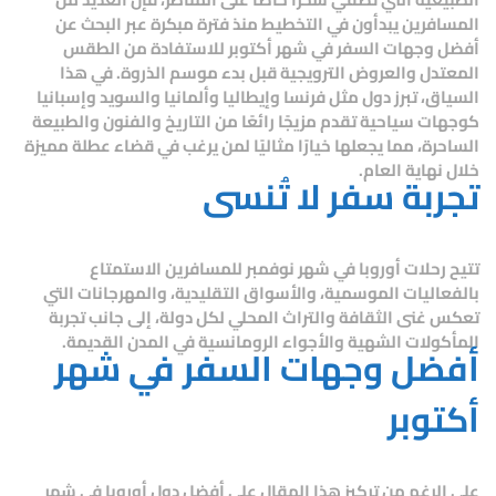
المسافرين يبدأون في التخطيط منذ فترة مبكرة عبر البحث عن
أفضل وجهات السفر في شهر أكتوبر
للاستفادة من الطقس
المعتدل والعروض الترويجية قبل بدء موسم الذروة. في هذا
السياق، تبرز دول مثل فرنسا وإيطاليا وألمانيا والسويد وإسبانيا
كوجهات سياحية تقدم مزيجًا رائعًا من التاريخ والفنون والطبيعة
الساحرة، مما يجعلها خيارًا مثاليًا لمن يرغب في قضاء عطلة مميزة
خلال نهاية العام.
تجربة سفر لا تُنسى
تتيح رحلات أوروبا في شهر نوفمبر للمسافرين الاستمتاع
بالفعاليات الموسمية، والأسواق التقليدية، والمهرجانات التي
تعكس غنى الثقافة والتراث المحلي لكل دولة، إلى جانب تجربة
المأكولات الشهية والأجواء الرومانسية في المدن القديمة.
أفضل وجهات السفر في شهر
أكتوبر
على الرغم من تركيز هذا المقال على أفضل دول أوروبا في شهر