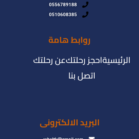
0556789188
0510608385
روابط هامة
الرئيسية
احجز رحلتك
عن رحلتك
اتصل بنا
البريد الالكترونى