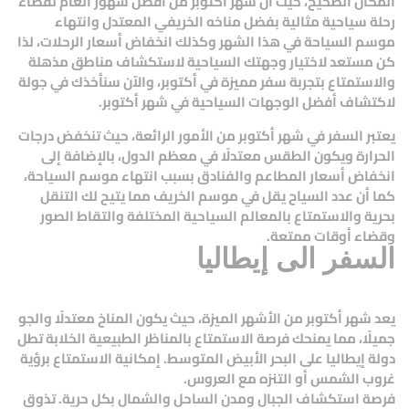
المكان الصحيح، حيث أن شهر أكتوبر من أفضل شهور العام لقضاء
رحلة سياحية مثالية بفضل مناخه الخريفي المعتدل وانتهاء
موسم السياحة في هذا الشهر وكذلك انخفاض أسعار الرحلات، لذا
كن مستعد لاختيار وجهتك السياحية لاستكشاف مناطق مذهلة
والاستمتاع بتجربة سفر مميزة في أكتوبر، والآن سنأخذك في جولة
لاكتشاف أفضل الوجهات السياحية في شهر أكتوبر.
يعتبر السفر في شهر أكتوبر من الأمور الرائعة، حيث تنخفض درجات
الحرارة ويكون الطقس معتدلًا في معظم الدول، بالإضافة إلى
انخفاض أسعار المطاعم والفنادق بسبب انتهاء موسم السياحة،
كما أن عدد السياح يقل في موسم الخريف مما يتيح لك التنقل
بحرية والاستمتاع بالمعالم السياحية المختلفة والتقاط الصور
وقضاء أوقات ممتعة.
السفر الى إيطاليا
يعد شهر أكتوبر من الأشهر الميزة، حيث يكون المناخ معتدلًا والجو
جميلًا، مما يمنحك فرصة الاستمتاع بالمناظر الطبيعية الخلابة تطل
دولة إيطاليا على البحر الأبيض المتوسط. إمكانية الاستمتاع برؤية
غروب الشمس أو التنزه مع العروس.
فرصة استكشاف الجبال ومدن الساحل والشمال بكل حرية. تذوق