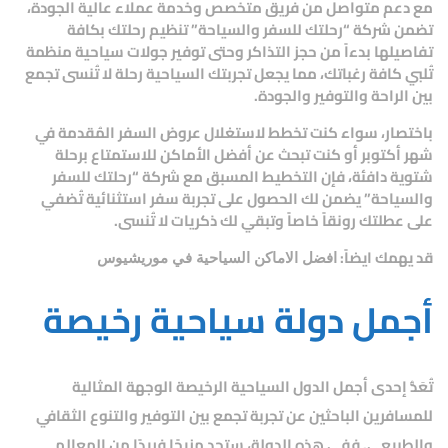
مع دعم متواصل من فريق متخصص وخدمة عملاء عالية الجودة،
تضمن شركة “رحلتك للسفر والسياحة” تنظيم رحلتك بكافة
تفاصيلها بدءاً من حجز التذاكر وحتى توفير جولات سياحية منظمة
تُلبي كافة رغباتك، مما يجعل تجربتك السياحية رحلة لا تُنسى تجمع
بين الراحة والتوفير والجودة.
باختصار، سواء كنت تخطط لاستغلال عروض السفر المُقدمة في
شهر أكتوبر أو كنت تبحث عن أفضل الأماكن للاستمتاع برحلة
شتوية دافئة، فإن التخطيط المسبق مع شركة “رحلتك للسفر
والسياحة” يضمن لك الحصول على تجربة سفر استثنائية تُضفي
على عطلتك رونقاً خاصاً وتبقي لك ذكريات لا تُنسى.
قد يهمك ايضاً:
افضل الاماكن السياحية في موريشيوس
أجمل دولة سياحية رخيصة
تُعَدُّ إحدى أجمل الدول السياحية الرخيصة الوجهة المثالية
للمسافرين الباحثين عن تجربة تجمع بين التوفير والتنوع الثقافي
والطبيعي. ففي هذه الدولة، ستجد مزيجًا فريدًا من المعالم