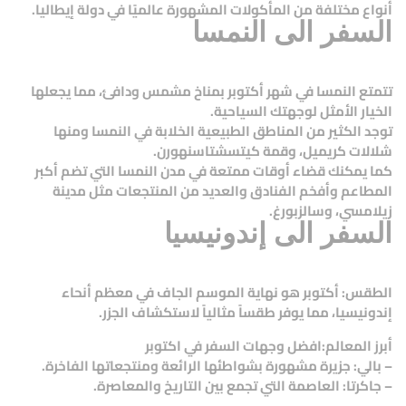
أنواع مختلفة من المأكولات المشهورة عالميًا في دولة إيطاليا.
السفر الى النمسا
تتمتع النمسا في شهر أكتوبر بمناخ مشمس ودافئ، مما يجعلها
الخيار الأمثل لوجهتك السياحية.
توجد الكثير من المناطق الطبيعية الخلابة في النمسا ومنها
شلالات كريميل، وقمة كيتسشتاسنهورن.
كما يمكنك قضاء أوقات ممتعة في مدن النمسا التي تضم أكبر
المطاعم وأفخم الفنادق والعديد من المنتجعات مثل مدينة
زيلامسي، وسالزبورغ.
السفر الى إندونيسيا
الطقس: أكتوبر هو نهاية الموسم الجاف في معظم أنحاء
إندونيسيا، مما يوفر طقساً مثالياً لاستكشاف الجزر.
أبرز المعالم:افضل وجهات السفر في اكتوبر
– بالي: جزيرة مشهورة بشواطئها الرائعة ومنتجعاتها الفاخرة.
– جاكرتا: العاصمة التي تجمع بين التاريخ والمعاصرة.