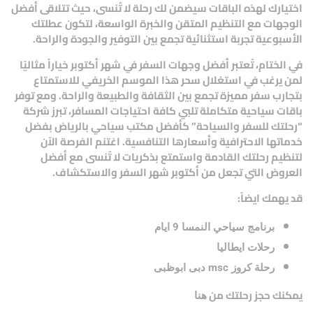
اختيارك لهذه الباقات سيضمن لك رحلة لا تُنسى، حيث تتلاقى أفضل
الوجهات مع التنظيم المتقن والخبرة الواسعة، لتكون عطلتك
الأسبوعية تجربة استثنائية تجمع بين التوفير والجودة والراحة.
في الختام، تُعتبر
أفضل وجهات السفر في شهر أكتوبر
خياراً مثاليًا
لمن يرغب في استغلال سحر هذا الموسم الخريفي للاستمتاع
بتجارب سفر مميزة تجمع بين الثقافة والطبيعة والراحة. ومع توفر
باقات سياحية متكاملة تلبي كافة احتياجات المسافر، تبرز شركة
“رحلتك للسفر والسياحة” كأفضل مكتب سياحي بالرياض بفضل
خدماتها الاحترافية وأسعارها التنافسية. اغتنم الفرصة الآن
لتنظيم رحلتك القادمة واستمتع بذكريات لا تُنسى مع أفضل
العروض التي تجعل من أكتوبر شهر السفر والاستكشاف.
قد يهمك ايضاً:
برنامج سياحي النمسا 9 ايام
رحلات ايطاليا
رحلة كروز msc دبى ابوظبى
يمكنك حجز رحلتك من
هنا