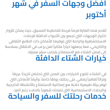
أفضل وجهات السفر في شهر
أكتوبر
تُقدم هذه الفترة فرصاً فريدة للتخطيط المسبق، حيث يمكن للزوار
اختيار الوجهات التي تجمع بين الأجواء الدافئة للرحلات
الاستكشافية والراحة التي توفرها الأماكن ذات الطابع الثقافي
والتاريخي، مما يجعلها خياراً مثالياً لمن يرغب في الانتقال بسلاسة
إلى فصل الشتاء مع الاستمتاع بتجارب سفر مميزة.
خيارات الشتاء الدافئة
في الشتاء، تتنوع الخيارات بين المدن التي تحتضن تاريخاً عريقاً
وتراثاً ثقافياً يُضفي على رحلتك رونقاً خاصاً، وأيضاً الأماكن التي
توفر بيئة طبيعية خلابة مع إمكانية الاستمتاع بالأنشطة الخارجية
والرحلات الاستجمامية التي تمنحك شعوراً بالدفء رغم البرد.
خدمات رحلتك للسفر والسياحة