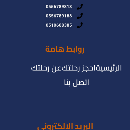
0556789813
0556789188
0510608385
روابط هامة
الرئيسية
احجز رحلتك
عن رحلتك
اتصل بنا
البريد الالكترونى