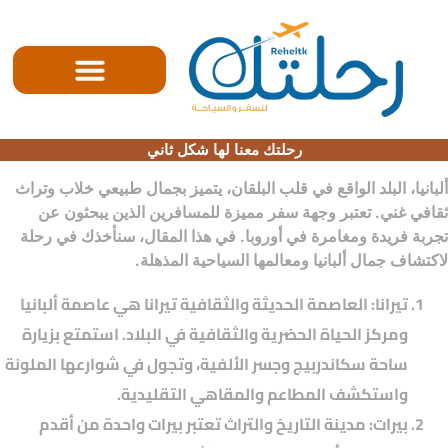
الصفحه الرئيسية
رحلتك معنا لها شكل ثاني
ألبانيا، البلد الواقع في قلب البلقان، يتميز بجمال طبيعي خلاب وتراث
ثقافي غني. تعتبر وجهة سفر مميزة للمسافرين الذين يبحثون عن
تجربة فريدة ومغامرة في أوروبا. في هذا المقال، سنأخذك في رحلة
لاكتشاف جمال ألبانيا ومعالمها السياحية المذهلة.
تيرانا: العاصمة الحديثة والثقافية تيرانا هي عاصمة ألبانيا
ومركز الحياة الحضرية والثقافية في البلاد. استمتع بزيارة
ساحة سكاندربيج وجسر الألفية، وتجول في شوارعها الملونة
واستكشف المطاعم والمقاهي التقليدية.
بيرات: مدينة التاريخ والتراث تعتبر بيرات واحدة من أقدم