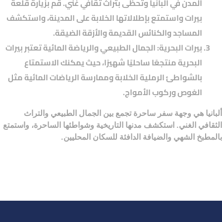
المدن في ألبانيا وتحظى بتراث ثقافي غني. قم بزيارة قلعة
بيرات واستمتع بإطلالاتها الخلابة على المدينة، واستكشف
المساجد والكنائس القديمة والأزقة الضيقة.
بيرات البحرية: الجمال الطبيعي والرياضة المائية تعتبر بيرات
البحرية منتجعًا ساحليًا شهيرًا، حيث يمكنك الاستمتاع
بالشواطئ الرملية الخلابة وممارسة الرياضات المائية مثل
الغوص وركوب الأمواج.
ألبانيا هي وجهة سفر ساحرة تجمع بين الجمال الطبيعي والتراث
الثقافي الغني. استكشف مدنها التاريخية وشواطئها الساحرة، واستمتع
بالمطبخ الشهي والضيافة الدافئة للسكان المحليين.