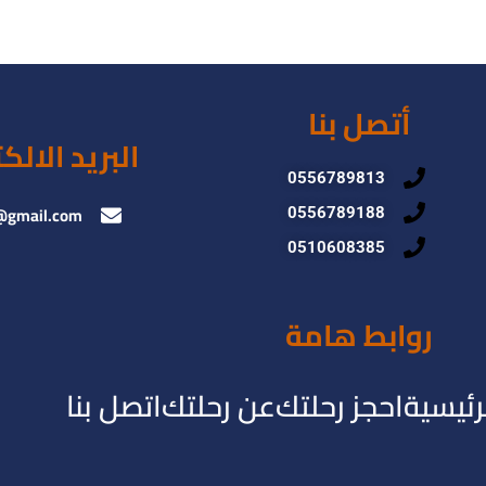
أتصل بنا
البريد الالك
0556789813
@gmail.com
0556789188
0510608385
روابط هامة
رئيسية
احجز رحلتك
عن رحلتك
اتصل بنا