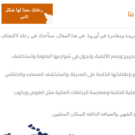
نا
رحلتك معنا لها شكل
ثاني
ة فريدة ومغامرة في أوروبا. في هذا المقال، سنأخذك في رحلة لاكتشاف
سكاندربيج وجسر الألفية، وتجول في شوارعها الملونة واستكشف
متع بإطلالاتها الخلابة على المدينة، واستكشف المساجد والكنائس
الرملية الخلابة وممارسة الرياضات المائية مثل الغوص وركوب
 الشهي والضيافة الدافئة للسكان المحليين.