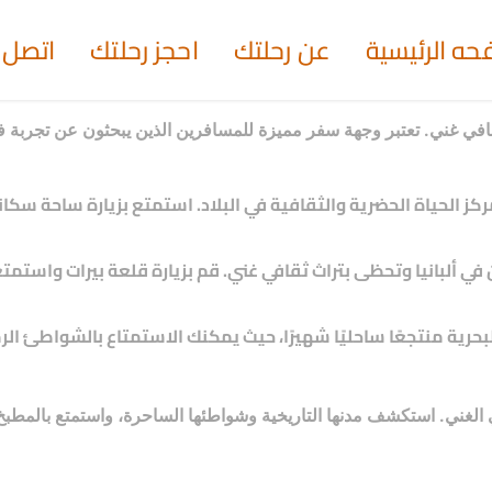
حه الرئيسية
عن رحلتك
احجز رحلتك
اتصل ب
ث ثقافي غني. تعتبر وجهة سفر مميزة للمسافرين الذين يبحثون عن تجرب
 ومركز الحياة الحضرية والثقافية في البلاد. استمتع بزيارة ساحة 
دن في ألبانيا وتحظى بتراث ثقافي غني. قم بزيارة قلعة بيرات واست
 البحرية منتجعًا ساحليًا شهيرًا، حيث يمكنك الاستمتاع بالشواطئ 
 الغني. استكشف مدنها التاريخية وشواطئها الساحرة، واستمتع بالمطبخ