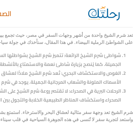
الصف
تعد شرم الشيخ واحدة من أشهر وجهات السفر في مصر، حيث تجمع بين جما
على الشواطئ الرملية البيضاء. في هذا المقال، سنأخذك في جولة سيا
شواطئ شرم الشيخ الرائعة: تتميز شرم الشيخ بشواطئها الساح
الجميلة. كما يُنصح بزيارة شاطئ نعمة والاستمتاع بالأنشطة 
الغوص والاستكشاف البحري: تُعد شرم الشيخ ملاذًا لعشاق ا
الأسماك الملونة والشعاب المرجانية الجميلة. يوجد في شرم ا
الرحلات البرية في الصحراء: لا تقتصر روعة شرم الشيخ على ال
الصحراء واستكشاف المناظر الطبيعية الخلابة والتجول بين الت
شرم الشيخ تعد وجهة سفر مثالية لعشاق البحر والاسترخاء. استمتع بش
واستعد لتجربة سفر لا تُنسى في هذه الجوهرة السياحية في قلب سيناء.