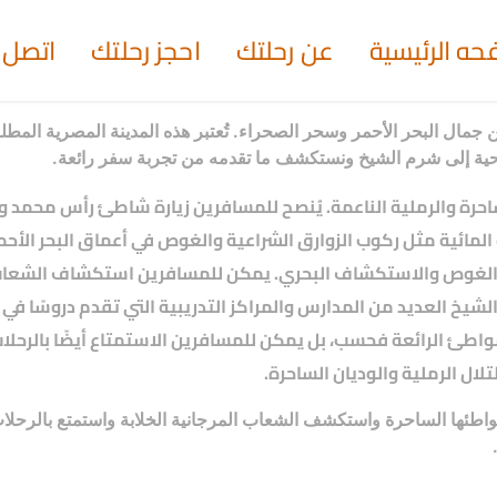
حه الرئيسية
عن رحلتك
احجز رحلتك
اتصل ب
ل البحر الأحمر وسحر الصحراء. تُعتبر هذه المدينة المصرية المطلة ع
حية إلى شرم الشيخ ونستكشف ما تقدمه من تجربة سفر رائعة.
رة والرملية الناعمة. يُنصح للمسافرين زيارة شاطئ رأس محمد وا
المائية مثل ركوب الزوارق الشراعية والغوص في أعماق البحر الأحمر
لغوص والاستكشاف البحري. يمكن للمسافرين استكشاف الشعاب المر
لشيخ العديد من المدارس والمراكز التدريبية التي تقدم دروسًا في
شواطئ الرائعة فحسب، بل يمكن للمسافرين الاستمتاع أيضًا بالرحلا
لال الرملية والوديان الساحرة.
واطئها الساحرة واستكشف الشعاب المرجانية الخلابة واستمتع بالرحلا