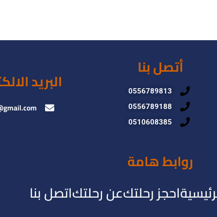
أتصل بنا
البريد الالك
0556789813
@gmail.com
0556789188
0510608385
روابط هامة
رئيسية
احجز رحلتك
عن رحلتك
اتصل بنا