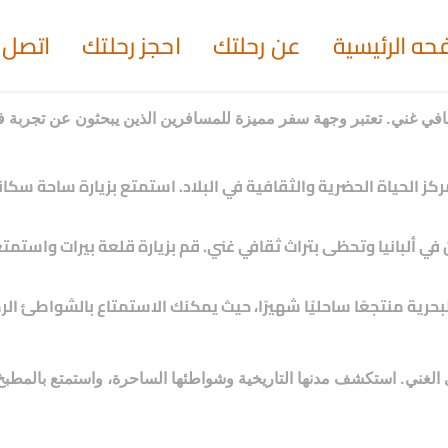
حه الرئيسية
عن رحلتك
احجز رحلتك
اتصل ب
ث ثقافي غني. تعتبر وجهة سفر مميزة للمسافرين الذين يبحثون عن تجرب
 ومركز الحياة الحضرية والثقافية في البلاد. استمتع بزيارة ساحة 
دن في ألبانيا وتحظى بتراث ثقافي غني. قم بزيارة قلعة بيرات واست
 البحرية منتجعًا ساحليًا شهيرًا، حيث يمكنك الاستمتاع بالشواطئ 
 الغني. استكشف مدنها التاريخية وشواطئها الساحرة، واستمتع بالمطبخ