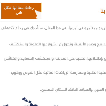
نا
رحلتك معنا لها شكل
ثاني
ة فريدة ومغامرة في أوروبا. في هذا المقال، سنأخذك في رحلة لاكتشاف
سكاندربيج وجسر الألفية، وتجول في شوارعها الملونة واستكشف
متع بإطلالاتها الخلابة على المدينة، واستكشف المساجد والكنائس
الرملية الخلابة وممارسة الرياضات المائية مثل الغوص وركوب
 الشهي والضيافة الدافئة للسكان المحليين.