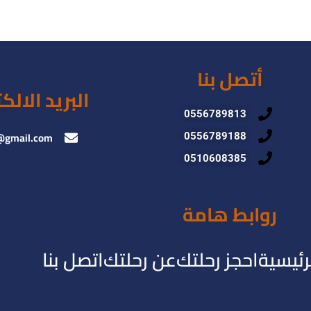
أتصل بنا
البريد الالك
0556789813
@gmail.com
0556789188
0510608385
روابط هامة
رئيسية
احجز رحلتك
عن رحلتك
اتصل بنا