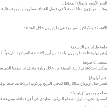
البحر الأسود والمناخ المعتدل:
يمتلك طرابزون مناخًا معتدلاً في فصل الشتاء، مما يجعلها وجهة مثالية
الأنشطة والأماكن السياحية في طرابزون خلال الشتاء:
قلعة طرابزون التاريخية:
يُعتبر زيارة قلعة طرابزون واحدة من أبرز الأنشطة السياحية. تاريخياً، كا
متحف آيا صوفيا:
يمكنك استكشاف تاريخ المدينة من خلال زيارة متحف آيا صوفيا الذي يض
جبل أولوداغ:
يُعتبر جبل أولوداغ مكانًا رائعًا لمحبي التزلج وركوب الزلاجات، حيث ي
مطعم ومقهى “زينيت”:
استمتع بتجربة تناول الطعام التركي التقليدي في أجواء دافئة ومريحة