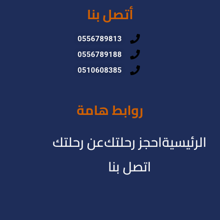
أتصل بنا
0556789813
0556789188
0510608385
روابط هامة
الرئيسية
احجز رحلتك
عن رحلتك
اتصل بنا