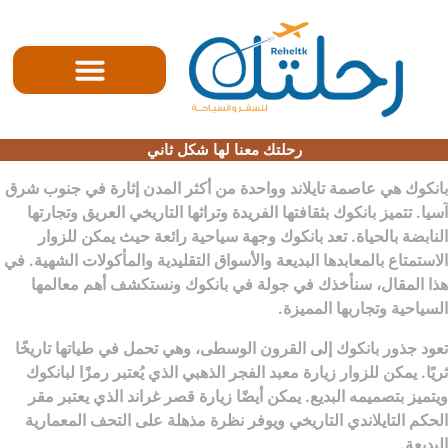
الصفحه الرئيسية
رحلتك معنا لها شكل ثاني
بانكوك هي عاصمة تايلاند وواحدة من أكثر المدن إثارة في جنوب شرق
آسيا. تتميز بانكوك بثقافتها الفريدة وتراثها التاريخي العريق وتجارتها
النابضة بالحياة. تعد بانكوك وجهة سياحية رائعة حيث يمكن للزوار
الاستمتاع بالمعابدها البديعة والأسواق التقليدية والمأكولات الشهية. في
هذا المقال، سنأخذك في جولة في بانكوك ونستكشف أهم معالمها
السياحية وتجاربها المميزة.
تعود جذور بانكوك إلى القرون الوسطى، وهي تحمل في طياتها تاريخًا
ثريًا. يمكن للزوار زيارة معبد الفجر الذهبي الذي يُعتبر رمزًا لبانكوك
ويتميز بتصميمه البديع. يمكن أيضًا زيارة قصر غراند الذي يعتبر مقر
الحكم التايلاندي التاريخي ويوفر نظرة مذهلة على التحف المعمارية
البديعة.