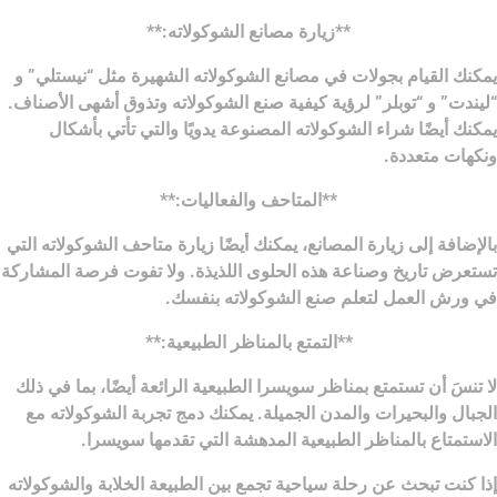
**زيارة مصانع الشوكولاته:**
يمكنك القيام بجولات في مصانع الشوكولاته الشهيرة مثل “نيستلي” و
“ليندت” و “توبلر” لرؤية كيفية صنع الشوكولاته وتذوق أشهى الأصناف.
يمكنك أيضًا شراء الشوكولاته المصنوعة يدويًا والتي تأتي بأشكال
ونكهات متعددة.
**المتاحف والفعاليات:**
بالإضافة إلى زيارة المصانع، يمكنك أيضًا زيارة متاحف الشوكولاته التي
تستعرض تاريخ وصناعة هذه الحلوى اللذيذة. ولا تفوت فرصة المشاركة
في ورش العمل لتعلم صنع الشوكولاته بنفسك.
**التمتع بالمناظر الطبيعية:**
لا تنسَ أن تستمتع بمناظر سويسرا الطبيعية الرائعة أيضًا، بما في ذلك
الجبال والبحيرات والمدن الجميلة. يمكنك دمج تجربة الشوكولاته مع
الاستمتاع بالمناظر الطبيعية المدهشة التي تقدمها سويسرا.
إذا كنت تبحث عن رحلة سياحية تجمع بين الطبيعة الخلابة والشوكولاته