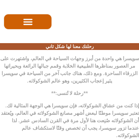
الصفحه الرئيسية
رحلتك معنا لها شكل ثاني
سويسرا هي واحدة من أبرز وجهات السياحة في العالم، واشتهرت على
مر العصور بمناظرها الطبيعية الخلابة وقمم جبالها الرائعة وبحيراتها
الزرقاء الساحرة. ومع ذلك، هناك جانب آخر من السياحة في سويسرا
يثير إعجاب الكثيرين، وهو عالم الشوكولاته.
**رحلة لا تُنسى:**
إذا كنت من عشاق الشوكولاته، فإن سويسرا هي الوجهة المثالية لك.
تعتبر سويسرا موطنًا لبعض أشهر مصانع الشوكولاته في العالم، ويُعتقد
أن الشوكولاته صُنِعت هنا لأول مرة في القرن السادس عشر. لذا
عندما تزور سويسرا، يجب أن تخصص وقتًا لاستكشاف عالم
الشوكولاته.