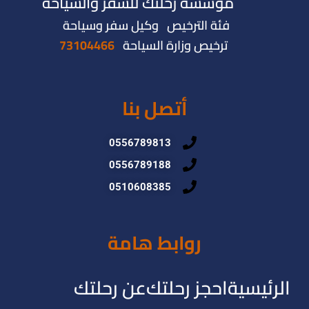
مؤسسة رحلتك للسفر والسياحة
فئة الترخيص وكيل سفر وسياحة
ترخيص وزارة السياحة
73104466
أتصل بنا
0556789813
0556789188
0510608385
روابط هامة
الرئيسية
احجز رحلتك
عن رحلتك