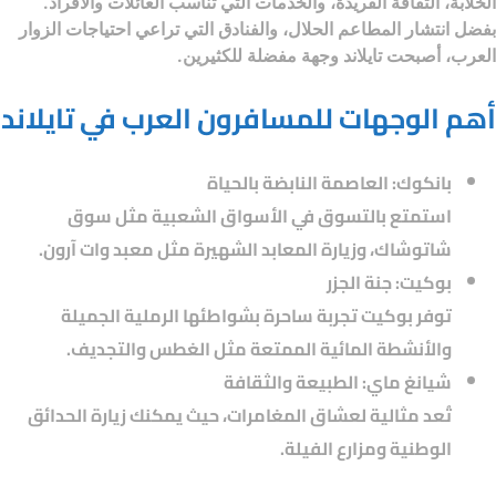
الخلابة، الثقافة الفريدة، والخدمات التي تناسب العائلات والأفراد.
بفضل انتشار المطاعم الحلال، والفنادق التي تراعي احتياجات الزوار
العرب، أصبحت تايلاند وجهة مفضلة للكثيرين.
أهم الوجهات للمسافرون العرب في تايلاند
بانكوك: العاصمة النابضة بالحياة
استمتع بالتسوق في الأسواق الشعبية مثل سوق
شاتوشاك، وزيارة المعابد الشهيرة مثل معبد وات آرون.
بوكيت: جنة الجزر
توفر بوكيت تجربة ساحرة بشواطئها الرملية الجميلة
والأنشطة المائية الممتعة مثل الغطس والتجديف.
شيانغ ماي: الطبيعة والثقافة
تُعد مثالية لعشاق المغامرات، حيث يمكنك زيارة الحدائق
الوطنية ومزارع الفيلة.