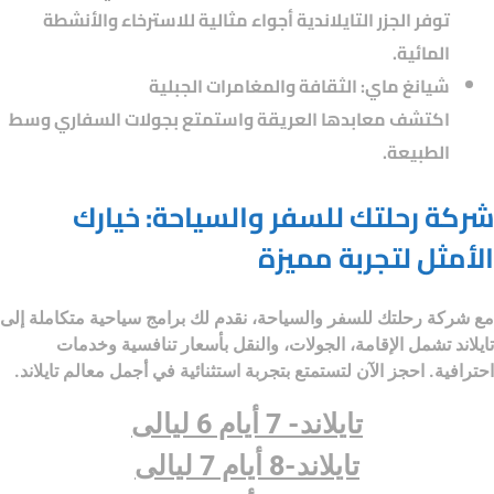
توفر الجزر التايلاندية أجواء مثالية للاسترخاء والأنشطة
المائية.
شيانغ ماي: الثقافة والمغامرات الجبلية
اكتشف معابدها العريقة واستمتع بجولات السفاري وسط
الطبيعة.
شركة رحلتك للسفر والسياحة: خيارك
الأمثل لتجربة مميزة
مع
شركة رحلتك للسفر والسياحة
، نقدم لك برامج سياحية متكاملة إلى
تايلاند تشمل الإقامة، الجولات، والنقل بأسعار تنافسية وخدمات
احترافية. احجز الآن لتستمتع بتجربة استثنائية في أجمل معالم تايلاند.
تايلاند- 7 أيام 6 ليالى
تايلاند-8 أيام 7 ليالى