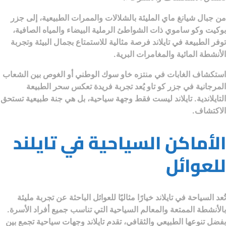
من
جبال شيانغ ماي
المليئة بالشلالات والممرات الطبيعية، إلى
جزر
بوكيت وكو ساموي
ذات الشواطئ الرملية البيضاء والمياه الصافية،
توفر الطبيعة في تايلاند فرصة مثالية للاستمتاع بجمال البيئة وتجربة
الأنشطة المائية والمغامرات البرية.
استكشاف الغابات في
منتزه خاو سوك الوطني
أو الغوص بين الشعاب
المرجانية في
جزر كو تاو
يُعد تجربة فريدة تعكس سحر الطبيعة
التايلاندية. تايلاند ليست فقط وجهة سياحية، بل هي جنة طبيعية تستحق
الاكتشاف.
الأماكن السياحية في تايلند
للعوائل
تُعد
السياحة في تايلاند
خيارًا مثاليًا للعوائل الباحثة عن تجربة مليئة
بالأنشطة الممتعة والمعالم السياحية التي تناسب جميع أفراد الأسرة.
بفضل تنوعها الطبيعي والثقافي، تقدم تايلاند وجهات سياحية تجمع بين