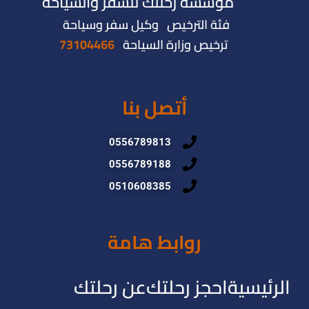
مؤسسة رحلتك للسفر والسياحة
فئة الترخيص وكيل سفر وسياحة
ترخيص وزارة السياحة
73104466
أتصل بنا
0556789813
0556789188
0510608385
روابط هامة
الرئيسية
احجز رحلتك
عن رحلتك