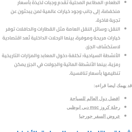
الطعام
: المطاعم المحلية تقدم وجبات لذيذة بأسعار
منخفضة، إلى جانب وجود خيارات عالمية لمن يبحثون عن
تجربة فاخرة.
النقل
: وسائل النقل العامة مثل القطارات والحافلات توفر
خيارات مريحة وموفرة، بينما الرحلات الداخلية تُعد اقتصادية
لاستكشاف الجزر.
الأنشطة السياحية
: تكلفة دخول المعابد والمزارات التاريخية
رمزية، بينما الأنشطة المائية والجولات في الجزر يمكن
تنظيمها بأسعار تنافسية.
قد يهمك ايضا قراءه:
افضل دول العالم للسياحة
رحلة كروز msc دبى ابوظبى
عروض السفر جورجيا