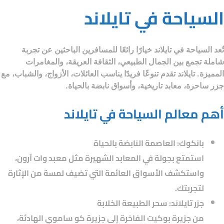
السياحة في تايلاند
تُعد
السياحة في تايلاند
خيارًا رائعًا للمسافرين الباحثين عن تجربة
شاملة تجمع بين الجمال الطبيعي، الثقافة العريقة، والمغامرات
المميزة. تايلاند تقدم تنوعًا فريدًا يناسب العائلات، الأزواج، والشباب، مع
جزر ساحرة، معابد تاريخية، وأسواق نابضة بالحياة.
أهم معالم السياحة في تايلاند
بانكوك: العاصمة النابضة بالحياة
استمتع بجولة في المعابد الشهيرة مثل معبد وات آرون،
واستكشف الأسواق العائمة التي تضيف لمسة من الإثارة
لتجربتك.
جزر تايلاند: سحر الطبيعة الخلابة
من جزيرة بوكيت الفاخرة إلى جزيرة كو ساموي الهادئة،