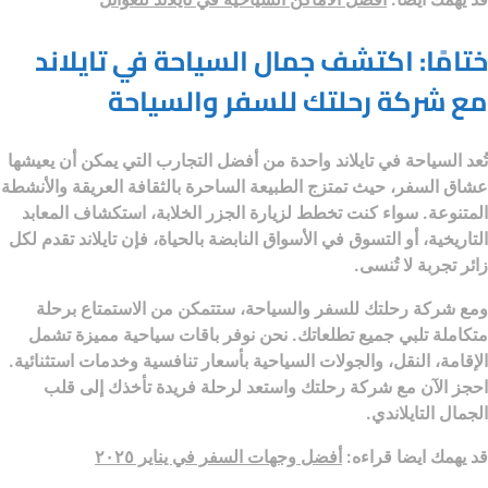
ختامًا: اكتشف جمال السياحة في تايلاند
مع شركة رحلتك للسفر والسياحة
تُعد
السياحة في تايلاند
واحدة من أفضل التجارب التي يمكن أن يعيشها
عشاق السفر، حيث تمتزج الطبيعة الساحرة بالثقافة العريقة والأنشطة
المتنوعة. سواء كنت تخطط لزيارة الجزر الخلابة، استكشاف المعابد
التاريخية، أو التسوق في الأسواق النابضة بالحياة، فإن تايلاند تقدم لكل
زائر تجربة لا تُنسى.
ومع
شركة رحلتك للسفر والسياحة
، ستتمكن من الاستمتاع برحلة
متكاملة تلبي جميع تطلعاتك. نحن نوفر باقات سياحية مميزة تشمل
الإقامة، النقل، والجولات السياحية بأسعار تنافسية وخدمات استثنائية.
احجز الآن مع
شركة رحلتك
واستعد لرحلة فريدة تأخذك إلى قلب
الجمال التايلاندي.
قد يهمك ايضا قراءه:
أفضل وجهات السفر في يناير ٢٠٢٥