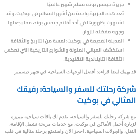
جزيرة جيمس بوند: معلم شهير عالميًا
تُعد هذه الجزيرة واحدة من أشهر المعالم في بوكيت، وقد
اشتهرت بظهورها في أحد أفلام جيمس بوند، مما يجعلها
وجهة مفضلة للزوار.
المدينة القديمة في بوكيت: لمسة من التاريخ والثقافة
استكشف المباني الملونة والشوارع التاريخية التي تعكس
الثقافة التايلاندية التقليدية.
قد يهمك ايضا قراءه:
أفضل الوجهات السياحية في شهر ديسمبر
شركة رحلتك للسفر والسياحة: رفيقك
المثالي في بوكيت
مع
شركة رحلتك للسفر والسياحة
، نقدم لك باقات سياحية مميزة
لزيارة أجمل الأماكن في بوكيت، مع خدمات مريحة تشمل الإقامة،
النقل، والجولات السياحية. احجز الآن واستمتع برحلة مثالية في قلب