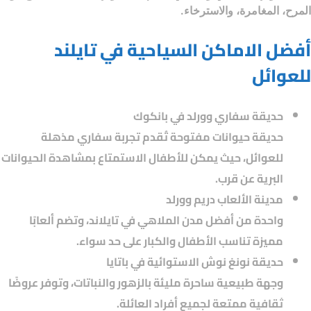
المرح، المغامرة، والاسترخاء.
أفضل الاماكن السياحية في تايلند
للعوائل
حديقة سفاري وورلد في بانكوك
حديقة حيوانات مفتوحة تُقدم تجربة سفاري مذهلة
للعوائل، حيث يمكن للأطفال الاستمتاع بمشاهدة الحيوانات
البرية عن قرب.
مدينة الألعاب دريم وورلد
واحدة من أفضل مدن الملاهي في تايلاند، وتضم ألعابًا
مميزة تناسب الأطفال والكبار على حد سواء.
حديقة نونغ نوش الاستوائية في باتايا
وجهة طبيعية ساحرة مليئة بالزهور والنباتات، وتوفر عروضًا
ثقافية ممتعة لجميع أفراد العائلة.