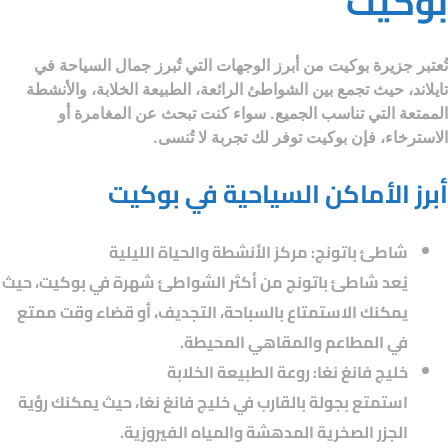
بوكيت
تُعتبر جزيرة بوكيت من أبرز الوجهات التي تُبرز جمال
السياحة في
تايلاند
، حيث تجمع بين الشواطئ الرائعة، الطبيعة الخلابة، والأنشطة
الممتعة التي تناسب الجميع. سواء كنت تبحث عن المغامرة أو
الاسترخاء، فإن بوكيت توفر لك تجربة لا تُنسى.
أبرز الأماكن السياحية في بوكيت
شاطئ باتونج: مركز الأنشطة والحياة الليلية
يُعد شاطئ باتونج من أكثر الشواطئ شهرة في بوكيت، حيث
يمكنك الاستمتاع بالسباحة، التجديف، أو قضاء وقت ممتع
في المطاعم والمقاهي المحيطة.
خليج فانغ نغا: روعة الطبيعة الخلابة
استمتع بجولة بالقارب في خليج فانغ نغا، حيث يمكنك رؤية
الجزر الصخرية المدهشة والمياه الفيروزية.