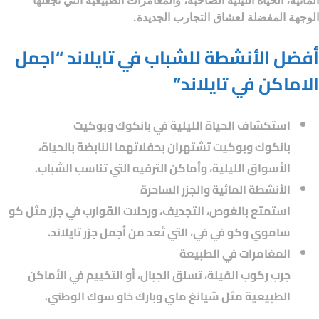
المائية، الحياة الليلية الصاخبة، والمغامرات الطبيعية التي تجعلها
الوجهة المفضلة لعشاق التجارب الجديدة.
أفضل الأنشطة للشباب في تايلاند “اجمل
الاماكن في تايلاند”
استكشاف الحياة الليلية في بانكوك وبوكيت
بانكوك وبوكيت تشتهران بحفلاتهما النابضة بالحياة،
الأسواق الليلية، وأماكن الترفيه التي تناسب الشباب.
الأنشطة المائية والجزر الساحرة
استمتع بالغوص، التجديف، ورحلات القوارب في جزر مثل كو
ساموي وكو في في، التي تُعد من أجمل جزر تايلاند.
المغامرات في الطبيعة
جرب ركوب الفيلة، تسلق الجبال، أو التخييم في الأماكن
الطبيعية مثل شيانغ ماي وبارك خاو سوك الوطني.