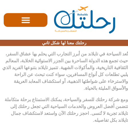
الصفحه الرئيسية
رحلتك معنا لها شكل ثاني
تُعد
السياحة في تايلاند
من أبرز التجارب التي يحلم بها عشاق السفر،
حيث تجمع هذه الدولة الساحرة بين الجزر الاستوائية الخلابة، المعالم
الثقافية التاريخية، والمأكولات الشهية. تتميز تايلاند بتنوعها الفريد الذي
يلبي تطلعات كل أنواع المسافرين، سواء كنت تبحث عن الراحة
والاسترخاء على شواطئها الذهبية، أو استكشاف المعابد العريقة
والأسواق المليئة بالحياة.
ومع
شركة رحلتك للسفر والسياحة
، يمكنك الاستمتاع برحلة متكاملة
تتضمن أفضل العروض والخدمات السياحية التي تجعل رحلتك إلى
تايلاند تجربة لا تُنسى. احجز رحلتك الآن واستعد لاستكشاف جمال
تايلاند بكل تفاصيله.