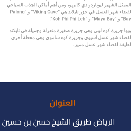
الممثل الشهير ليوناردو دي كابريو، ومن أهم أماكن الجذب السياحي
لقضاء شهر العسل في جزر تايلاند هي “Viking Cave” و “Palong
Bay” و “Maya Bay” و “Koh Phi Phi Leh”.
وبها جزيرة كوه ليبي وهي جزيرة صغيرة منعزلة وجميلة في تايلاند
لقضاء شهر عسل آسيوى وجزيرة كوه ساموي وهي محطة أخرى
لطيفة لقضاء شهر عسل مميز.
العنوان
الرياض طريق الشيخ حسن بن حسين