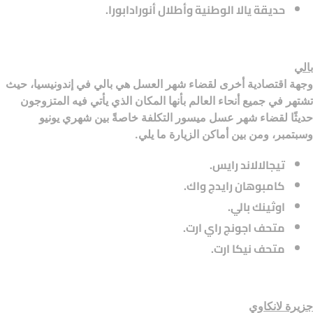
حديقة يالا الوطنية وأطلال أنورادابورا.
بالي
وجهة اقتصادية أخرى لقضاء شهر العسل هي بالي في إندونيسيا، حيث
تشتهر في جميع أنحاء العالم بأنها المكان الذي يأتي فيه المتزوجون
حديثًا لقضاء شهر عسل ميسور التكلفة خاصةً بين شهري يونيو
وسبتمبر، ومن بين أماكن الزيارة ما يلي.
تيجالالاند رايس.
كامبوهان رايدج واك.
اوثينك بالي.
متحف اجونج راي ارت.
متحف نيكا ارت.
جزيرة لانكاوي