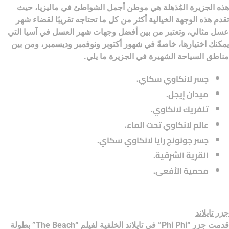
هذه الجزيرة المُذهلة هي موطن أجمل الشواطئ في ماليزيا، حيث
تقدم هذه الوجهة الخيالية أكثر من كل ما تحتاجه تقريبًا لقضاء شهر
عسل مثالي، وتعتبر من بين أفضل وجهات شهر العسل في آسيا التي
يمكنك اختيارها، خاصةً في شهور أكتوبر ونوفمبر وديسمبر، ومن بين
مناطق السياحة الشهيرة في الجزيرة ما يلي.
جسر لانكاوي سكاي.
ميدان إيجل.
تلفريك لانكاوي.
عالم لانكاوي تحت الماء.
جسر جونونج رايا لانكاوي سكاي.
القرية الشرقية.
محمية الأفعى.
جزر تايلاند
قدمت جزر “Phi Phi” في تايلاند الخلفية لفيلم “The Beach” بطولة