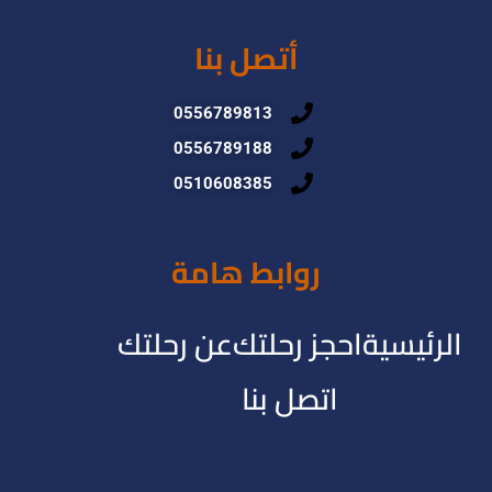
أتصل بنا
0556789813
0556789188
0510608385
روابط هامة
الرئيسية
احجز رحلتك
عن رحلتك
اتصل بنا