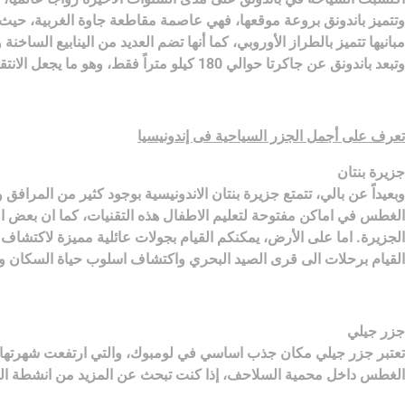
وتتميز باندونق بروعة موقعها، فهي عاصمة مقاطعة جاوة الغربية، حيث تحي
مبانيها تتميز بالطراز الأوروبي، كما أنها تضم العديد من الينابيع الساخن
وتبعد باندونق عن جاكرتا حوالي 180 كيلو متراً فقط، وهو ما يجعل الانتقال منها إلى العاصمة أمراً يسيراً يسهل ترتيب خطة رائعة للسفر بين المدينتين والاستمتاع بمشاهدة الأثار والأماكن التاريخية بينهما.
تعرف على أجمل الجزر السياحية فى إندونيسيا
جزيرة بنتان
وبعيداً عن بالي، تتمتع جزيرة بنتان الاندونيسية بوجود كثير من المر
الغطس في اماكن مفتوحة لتعليم الاطفال هذه التقنيات، كما ان بعض ال
الجزيرة. اما على الأرض، يمكنكم القيام بجولات عائلية مميزة لاكتشاف ا
القيام برحلات الى قرى الصيد البحري واكتشاف اسلوب حياة السكان وتر
جزر جيلي
تعتبر جزر جيلي مكان جذب اساسي في لومبوك، والتي ارتفعت شهرتها ب
الغطس داخل محمية السلاحف، إذا كنت تبحث عن المزيد من انشطة ال