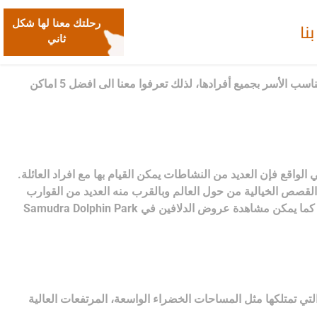
نا
رحلتك معنا لها شكل
ثاني
تزور كثير من العائلات اندونيسيا سنوياً لتكتشف سحر هذا البلد الكبير وثقافته ووجهاته الرئعة. في اندونيسيا الكثير من الوجهات السياحية التي تناسب الأسر بجميع أفرادها، لذلك تعرفوا معنا الى افضل 5 اماكن
الواقع فإن العديد من النشاطات يمكن القيام بها مع افراد العائلة.
ي رحلة الى عالم القصص الخيالية من حول العالم وبالقرب منه العديد من القوارب
لرحلة بحرية بعد زيارة القصر. إضافة الى ذلك، في جاكارتا عدة مدن للملاهي ابرزها Taman Impian Jaya Ancol و Dufan (Fantasy World) كما يمكن مشاهدة عروض الدلافين في Samudra Dolphin Park
التي تمتلكها مثل المساحات الخضراء الواسعة، المرتفعات العالية