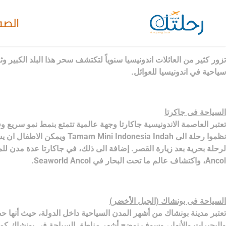
الصف
سياحية في اندونيسيا للعوائل.
السياحة فى جاكرتا
تعتبر العاصمة الاندونيسية جاكارتا وجهة عالمية تتمتع بنمط نمو سريع وف
نظموا رحلة الى esia Indah
Ancol، واكتشاف عالم ما تحت البحار في Seaworld Ancol.
السياحة فى بونشاك (الجبل الأخضر)
تعتبر مدينة بونشاك من أشهر المدن السياحية داخل الدولة، حيث أنها حص
والبحيرات والأنهار، وسوف نوضح أشهر مناطق السياحة في بونشاك كما