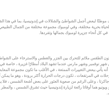
مبوك موطنًا لبعض أجمل الشواطئ والشلالات في إندونيسيا، بما في هذا 
حياة بحرية مختلفة، وفي لومبوك مجموعة مختلفة من الجمال الطبيعي 
ا في كل أنحاء جزيرة لومبوك بجمالها وتفردها.
يكون الطقس ملائم للتحرك بين الجزر والغطس والاسترخاء على الشواطىء
ين شهر نوفمبر وشهر مارس عندما تشهد البلاد أمطارًا غزيرة ، خاصة في
أتي ببعض التغييرات الممتعة ، في الأغلب ما تكون مجموعة المعابد الإند
حلات في المرتفعات ، تكون درجات الحرارة أكثر برودة ، وهو ما يمكن 
و جاكرتا ، وعلى الرغم من صعوبة العثور على بعض أشعة الشمس ، فلا 
يونيو هما أوقاتا رائعة لزيارة إندونيسيا حيث تشرق الشمس ، والمطر
.