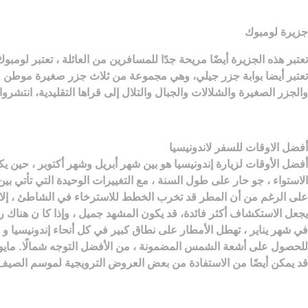
جزيرة لومبوك
تعتبر هذه الجزيرة أيضًا مريحة جدًا للمسافرين من العائلة ، تعتبر لو
تعتبر أيضا بوابة جزر جيلي، وهي مجموعة من ثلاث جزر صغيرة موطن ل
والجزر الصغيرة والشلالات والجبال والتلال إلى قراها التقليدية، انتشرو
أفضل الاوقات للسفر لاندونيسيا
أفضل الأوقات لزيارة إندونيسيا هو بين شهر أبريل وشهر أكتوبر ، حين 
الاستواء ، جو حار على طول السنة ، مع التغييرات الوحيدة التي تأتي ب
على الرغم من أن المطر قد تخرب الخطط للاسترخاء في الشاطئ ، إلا أنه ي
يجعل الاستكشاف أكثر فائدة، قد يكون المشهد جميل ، وإذا كا ن هناك ر
في شهر يناير ، تهطل الأمطار على نطاق كبير في كل أنحاء إندونيسيا 
للحصول على أشعة الشمس المضمونة ، من الأفضل التوجه شمالًا. مايو و
قد يمكن أيضًا من الاستفادة من بعض العروض الترويجية لموسم الصيف