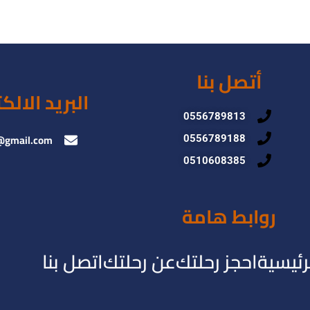
أتصل بنا
البريد الالك
0556789813
@gmail.com
0556789188
0510608385
روابط هامة
رئيسية
احجز رحلتك
عن رحلتك
اتصل بنا