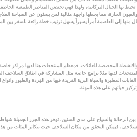
ط بها الجبال البركانية، ولهذا فهي تحتضن المناظر الطبيعية الخاطفة لل
ة والعيون الحارة، مما يجعلها واجهة مثالية لمن يبحثون عن السياحة العلاج
افق والانشطة المخصصة للعائلات. فمعظم المنتجعات هنا لديها مراكز خا
منتجعات لديها مثلا برامج خاصة مثل المشاركة في اطلاق السلاحف البح
لغابات المطيرة والحياة البرية الفريدة فيها من القِردة والطيور وانوا
كيز حياتهم على هذه المهنة.
ين الرحالة والسياح على مدى السنين، توفر هذه الجزر الجميلة شوا
سلاحف، فيمكن التحقق من مكان السلاحف حيث تتكاثر المئات من هذه