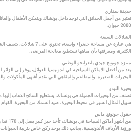
حديقة سفاري
تعتبر من أجمل الحدائق التي توجد داخل بونشاك ويتمكن الأطفال والعائ
2000 حيوان.
الشلالات السبعة
هي عبارة عن مساحة خضراء 
الكثيرة، ومعرفتها بأن مياهها تستطيع معالجة المرضى.
منتزه جونونج جيدي بانغرانجو الوطني
يعد من أفضل الاماكن السياحية في اندونيسيا للعوائل، يوفر إلى الزائر ا
البحيرات الصغيرة. والمطاعم والمقاهي التي تقدم أشهى المأكولات وال
بحيرة الليدو
تصنف من البحيرات الجميلة في بونشاك، يستطيع السائح الذهاب إليها من
سبيل المثال السير في محيط البحيرة. صيد السمك من البحيرة، القيام ب
حقول جونونج ماس
من أشه
ورؤية الأرياف الأندونيسية. بجانب ذلك يوجد ركن خاص بتربية الحيوانات ع