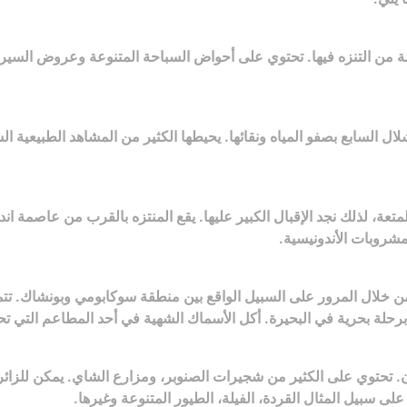
لة من التنزه فيها. تحتوي على أحواض السباحة المتنوعة وعروض السيرك
واسعة، تحتوي على 7 شلالات، يتصف الشلال السابع بصفو المياه ونقائها. يحيطها الكثير من ال
لمتعة، لذلك نجد الإقبال الكبير عليها. يقع المنتزه بالقرب من عاصمة ا
مشروبات الأندونيسية.
 خلال المرور على السبيل الواقع بين منطقة سوكابومي وبونشاك. تتميز
رحلة بحرية في البحيرة. أكل الأسماك الشهية في أحد المطاعم التي تحي
ر أماكن السياحة في بونشاك، تأخذ حيز كبير يصل إلى 170 فدان. تحتوي على الكثير من شجيرات الصنوبر
لى سبيل المثال القردة، الفيلة، الطيور المتنوعة وغيرها.