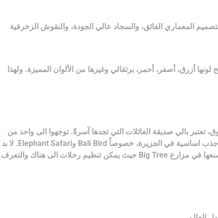
بالتصميم المعماري الفائق، والسجاد عالي الجودة، والنقوش الزخرفية
لونها أزرق، أصفر، أحمر، برتقالي وغيرها من الألوان المميزة. ولهذا
، تعتبر بالي صديقة العائلات التي تجدها آسرةً. توجهوا الى واحد من
المنتزهات المائية الضخمة مثل Waterbom Bali Park وSplash Water Park او غابات القردة التي تجذب الاطفال حيث ان الحياة البرية نقطة جذب اساسية في الجزيرة، خصوصاً Bali Bird وElephant Safari. لا بد
كذلك من حضور واحد من العروض الموسيقية والفنية العديدة في بالي والتي تضج بالالوان والحيوية والمعلومات. ولمحبي الشكوكولاتة زورا مصنعها في مزارع Big Tree حيث يمكن تنظيم رحلات الى هناك والتعرف
ل العالم.