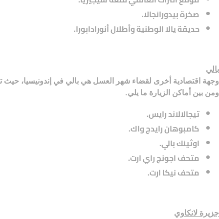
صخرة بيدورانجالا.
حديقة يالا الوطنية وأطلال أنورادابورا.
بالي
وجهة اقتصادية أخرى لقضاء شهر العسل هي بالي في إندونيسيا، حيث تشته
ومن بين أماكن الزيارة ما يلي.
تيجالالاند رايس.
كامبوهان رايدج واك.
اوثينك بالي.
متحف اجونج راي ارت.
متحف نيكا ارت.
جزيرة لانكاوي