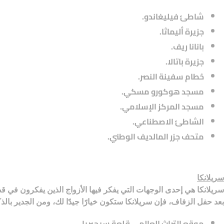
شاطئ فيليغاندو.
جزيرة أليماثا.
بانانا ريف.
جزيرة باتالا.
حُطام سفينة النصر.
مسجد هوكورو مسكي.
مسجد المركز الإسلامي.
الشاطئ الاصطناعي.
متحف جزر المالديف الوطني.
سريلانكا
سريلانكا هي إحدى الوجهات التي يفكر فيها الأزواج الذين يفكرون في 
بعد حفل الزفاف، فإن سريلانكا ستكون خيارًا جيدًا لك، ومن الجدير بال
موقع التراث العالمي قلعة سيجيريا.