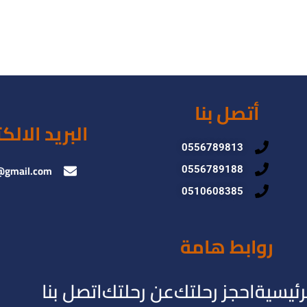
أتصل بنا
البريد الالك
0556789813
@gmail.com
0556789188
0510608385
روابط هامة
رئيسية
احجز رحلتك
عن رحلتك
اتصل بنا