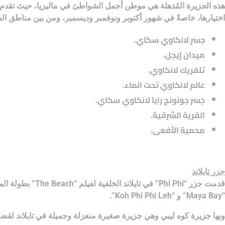
هذه الجزيرة المُذهلة هي موطن أجمل الشواطئ في ماليزيا، حيث تقدم ه
اختيارها، خاصةً في شهور أكتوبر ونوفمبر وديسمبر، ومن بين مناطق الس
جسر لانكاوي سكاي.
ميدان إيجل.
تلفريك لانكاوي.
عالم لانكاوي تحت الماء.
جسر جونونج رايا لانكاوي سكاي.
القرية الشرقية.
محمية الأفعى.
جزر تايلاند
“Maya Bay” و “Koh Phi Phi Leh”.
وبها جزيرة كوه ليبي وهي جزيرة صغيرة منعزلة وجميلة في تايلاند