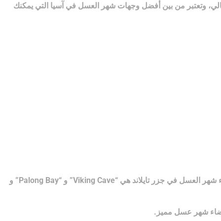
ثالي، وتعتبر من بين أفضل وجهات شهر العسل في آسيا التي يمكنك
قدمت جزر “Phi Phi” في تايلاند الخلفية لفيلم “The Beach” بطولة الممثل الشهير ليوناردو دي كابريو، ومن أهم أماكن الجذب السياحي لقضاء شهر العسل في جزر تايلاند هي “Viking Cave” و “Palong Bay” و
قضاء شهر عسل مميز.