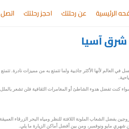
حه الرئيسية
عن رحلتك
احجز رحلتك
اتصل ب
شرق آسيا
ي العالم لأنها الأكثر جاذبية ولما تتمتع به من مميزات نادرة. تتمتع 
احية.
ء كنت تفضل هدوء الشاطئ أو المغامرات الثقافية فلن تشعر بالملل
زوجين بفضل الشعاب الملونة اللافتة للنظر ومياه البحر الزرقاء العمي
ن شهري مايو ونوفمبر، ومن بين أفضل أماكن الزيارة ما يلي.