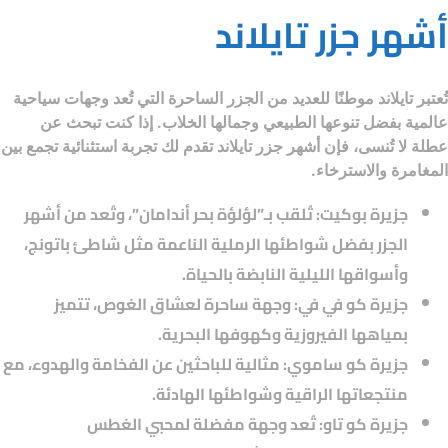
أشهر جزر تايلاند
تُعتبر تايلاند موطنًا للعديد من الجزر الساحرة التي تُعد وجهات سياحية
عالمية بفضل تنوعها الطبيعي وجمالها الخلاب. إذا كنت تبحث عن
عطلة لا تُنسى، فإن أشهر جزر تايلاند تقدم لك تجربة استثنائية تجمع بين
المغامرة والاسترخاء.
جزيرة بوكيت
: تُلقب بـ”لؤلؤة بحر أندامان”، وتُعد من أشهر
الجزر بفضل شواطئها الرملية الناعمة مثل شاطئ باتونج،
وأسواقها الليلية النابضة بالحياة.
جزيرة كو في في
: وجهة ساحرة لعشاق الغوص، تتميز
بمياهها الفيروزية وكهوفها البحرية.
جزيرة كو ساموي
: مثالية للباحثين عن الفخامة والهدوء، مع
منتجعاتها الراقية وشواطئها الهادئة.
جزيرة كو تاو
: تُعد وجهة مفضلة لمحبي الغطس