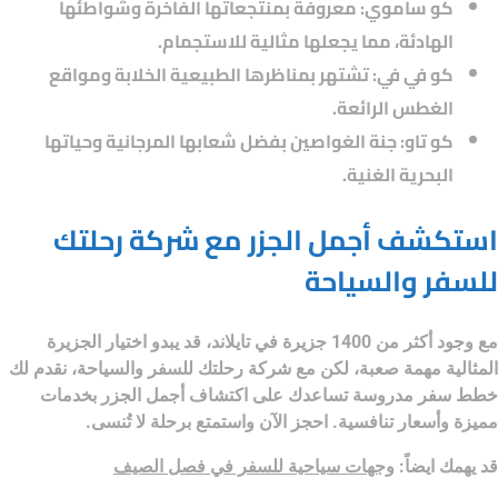
كو ساموي
: معروفة بمنتجعاتها الفاخرة وشواطئها
الهادئة، مما يجعلها مثالية للاستجمام.
كو في في
: تشتهر بمناظرها الطبيعية الخلابة ومواقع
الغطس الرائعة.
كو تاو
: جنة الغواصين بفضل شعابها المرجانية وحياتها
البحرية الغنية.
استكشف أجمل الجزر مع شركة رحلتك
للسفر والسياحة
مع وجود أكثر من 1400 جزيرة في تايلاند، قد يبدو اختيار الجزيرة
المثالية مهمة صعبة، لكن مع
شركة رحلتك للسفر والسياحة
، نقدم لك
خطط سفر مدروسة تساعدك على اكتشاف أجمل الجزر بخدمات
مميزة وأسعار تنافسية. احجز الآن واستمتع برحلة لا تُنسى.
قد يهمك ايضاً:
وجهات سياحية للسفر في فصل الصيف