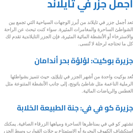
أجمل جزر في تايلاند
تعد
أجمل جزر في تايلاند
من أبرز الوجهات السياحية التي تجمع بين
الشواطئ الساحرة والمغامرات المثيرة. سواء كنت تبحث عن الراحة
والاسترخاء أو الأنشطة المائية المثيرة، فإن الجزر التايلاندية تقدم لك
كل ما تحتاجه لرحلة لا تُنسى.
جزيرة بوكيت: لؤلؤة بحر أندامان
تُعد بوكيت واحدة من أشهر الجزر في
تايلاند
، حيث تتميز بشواطئها
الرملية الناعمة مثل شاطئ باتونج، إلى جانب الأنشطة المتنوعة مثل
الغطس والرياضات المائية.
جزيرة كو في في: جنة الطبيعة الخلابة
تشتهر كو في في بمناظرها الساحرة ومياهها الزرقاء الصافية. يمكنك
استكشاف الكهوف البحرية أو الاستمتاع برحلات القوارب وسط الجزر