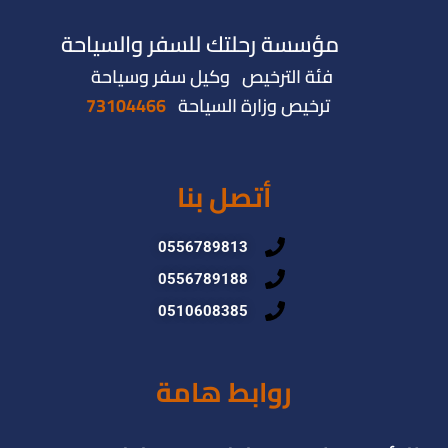
مؤسسة رحلتك للسفر والسياحة
فئة الترخيص وكيل سفر وسياحة
ترخيص وزارة السياحة
73104466
أتصل بنا
0556789813
0556789188
0510608385
روابط هامة