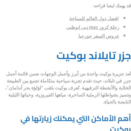
قد يهمك ايضا قراءه:
افضل دول العالم للسياحة
رحلة كروز msc دبى ابوظبى
عروض السفر جورجيا
جزر تايلاند بوكيت
تُعد جزيرة بوكيت واحدة من أبرز وأجمل الوجهات ضمن قائمة
أجمل
جزر في تايلاند
، حيث تقدم تجربة سياحية متكاملة تجمع بين الطبيعة
الخلابة والأنشطة الترفيهية. تُعرف بوكيت بلقب “لؤلؤة بحر أندامان”،
وتتميز بشواطئها الرملية الساحرة، مياهها الفيروزية، وحياتها الليلية
النابضة بالحياة.
أهم الأماكن التي يمكنك زيارتها في
بوكيت