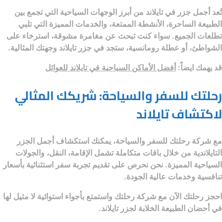
تُعد
أجمل جزر في تايلاند
من أبرز الوجهات السياحية التي تجمع بين
الطبيعة الساحرة، الأنشطة الممتعة، والخدمات المميزة التي تلبي
تطلعات الجميع. سواء كنت تبحث عن مغامرة مشوقة، استرخاء على
الشواطئ، أو عطلة رومانسية، ستجد في جزر تايلاند وجهتك المثالية.
قد يهمك ايضاً:
أفضل الأماكن السياحية في تايلاند للعوائل
رحلتك للسفر والسياحة: شريكك المثالي
لاكتشاف تايلاند
مع
شركة رحلتك للسفر والسياحة
، يمكنك استكشاف أجمل الجزر
التايلاندية من خلال باقات متكاملة تشمل الإقامة، النقل، والجولات
السياحية المميزة. نحن نحرص على تقديم تجربة سفر استثنائية بأسعار
تنافسية وخدمات عالية الجودة.
احجز رحلتك الآن مع
شركة رحلتك
واستمتع بأجواء استوائية لا مثيل لها
في أحضان الطبيعة الخلابة لجزر تايلاند.