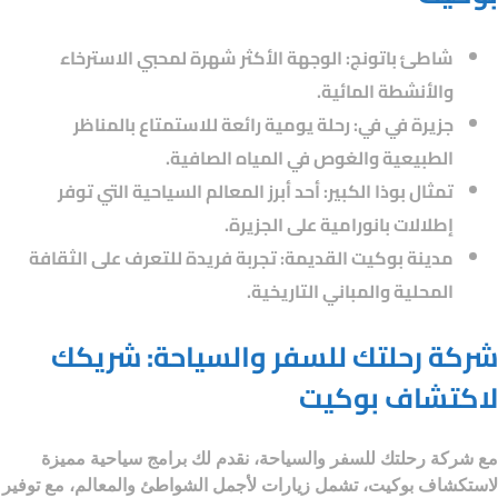
شاطئ باتونج
: الوجهة الأكثر شهرة لمحبي الاسترخاء
والأنشطة المائية.
جزيرة في في
: رحلة يومية رائعة للاستمتاع بالمناظر
الطبيعية والغوص في المياه الصافية.
تمثال بوذا الكبير
: أحد أبرز المعالم السياحية التي توفر
إطلالات بانورامية على الجزيرة.
مدينة بوكيت القديمة
: تجربة فريدة للتعرف على الثقافة
المحلية والمباني التاريخية.
شركة رحلتك للسفر والسياحة: شريكك
لاكتشاف بوكيت
مع
شركة رحلتك للسفر والسياحة
، نقدم لك برامج سياحية مميزة
لاستكشاف بوكيت، تشمل زيارات لأجمل الشواطئ والمعالم، مع توفير