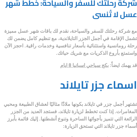
شركة رحلتك للسفر والسياحة: خطط شهر
عسل لا تُنسى
مع
شركة رحلتك للسفر والسياحة
، نقدم لك باقات شهر عسل مميزة
تشمل الإقامة في أجمل الجزر التايلاندية، مع تنظيم كامل يضمن لك
رحلة رومانسية واستثنائية بأسعار تنافسية وخدمات راقية. احجز الآن
واستمتع بأروع الذكريات مع شريك حياتك.
قد يهمك ايضاً:
بكج سياحي اسبانيا 8 ايام
اسماء جزر تايلاند
تشتهر
أجمل جزر في تايلاند
بكونها ملاذًا مثاليًا لعشاق الطبيعة ومحبي
المغامرات. إذا كنت تخطط لزيارة تايلاند، فستجد العديد من الجزر
الرائعة التي تتميز بأجوائها الساحرة وتنوع أنشطتها. إليك قائمة بأبرز
أسماء جزر تايلاند التي تستحق الزيارة: