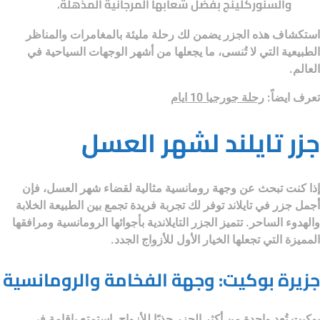
والسنوركلينج بفضل شعابها المرجانية المذهلة.
استكشاف هذه الجزر يضمن لك رحلة مليئة بالمغامرات والمناظر
الطبيعية التي لا تُنسى، ما يجعلها من أشهر الوجهات السياحية في
العالم.
تعرف ايضاً:
رحلة جورجيا 10 ايام
جزر تايلند لشهر العسل
إذا كنت تبحث عن وجهة رومانسية مثالية لقضاء شهر العسل، فإن
أجمل جزر في تايلاند
توفر لك تجربة فريدة تجمع بين الطبيعة الخلابة
والهدوء الساحر. تتميز الجزر التايلاندية بأجوائها الرومانسية ومرافقها
المميزة التي تجعلها الخيار الأول للأزواج الجدد.
جزيرة بوكيت: وجهة الفخامة والرومانسية
بوكيت تُعد واحدة من أكثر الجزر جذبًا للأزواج. استمتع بإقامة في