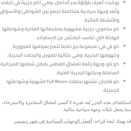
بوكيت
: تُعرف بلؤلؤة بحر أندامان، وهي أكبر جزيرة في تايلاند
وتُعد وجهة سياحية متكاملة تجمع بين الشواطئ والأسواق
والأنشطة المائية.
كو ساموي
: جزيرة مشهورة بمنتجعاتها الفاخرة وشواطئها
الهادئة التي تناسب الباحثين عن الاسترخاء.
كو في في
: مجموعة جزر خلابة تتميز بمياهها الفيروزية
وكهوفها البحرية، وهي مثالية للغوص والرحلات البحرية.
كو تاو
: وجهة رائعة لعشاق الغطس بفضل شعابها المرجانية
المذهلة وحياتها البحرية الغنية.
كو فانجان
: تشتهر بحفلات Full Moon الشهيرة وشواطئها
الجميلة.
استكشاف هذه الجزر يُعد تجربة لا تُنسى لعشاق المغامرة والاسترخاء،
مما يجعل تايلاند وجهة سياحية مثالية.
قد يهمك ايضا قراءه:
أفضل الوجهات السياحية في شهر ديسمبر