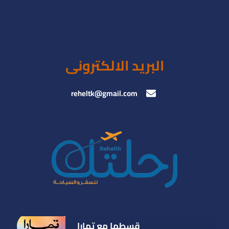
البريد الالكترونى
reheltk@gmail.com
قسطها مع تمارا