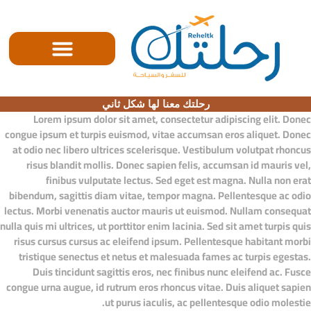
الصفحه الرئيسية
رحلتك معنا لها شكل ثاني
Lorem ipsum dolor sit amet, consectetur adipiscing elit. Donec
congue ipsum et turpis euismod, vitae accumsan eros aliquet. Donec
at odio nec libero ultrices scelerisque. Vestibulum volutpat rhoncus
risus blandit mollis. Donec sapien felis, accumsan id mauris vel,
finibus vulputate lectus. Sed eget est magna. Nulla non erat
bibendum, sagittis diam vitae, tempor magna. Pellentesque ac odio
lectus. Morbi venenatis auctor mauris ut euismod. Nullam consequat
nulla quis mi ultrices, ut porttitor enim lacinia. Sed sit amet turpis quis
risus cursus cursus ac eleifend ipsum. Pellentesque habitant morbi
tristique senectus et netus et malesuada fames ac turpis egestas.
Duis tincidunt sagittis eros, nec finibus nunc eleifend ac. Fusce
congue urna augue, id rutrum eros rhoncus vitae. Duis aliquet sapien
ut purus iaculis, ac pellentesque odio molestie.