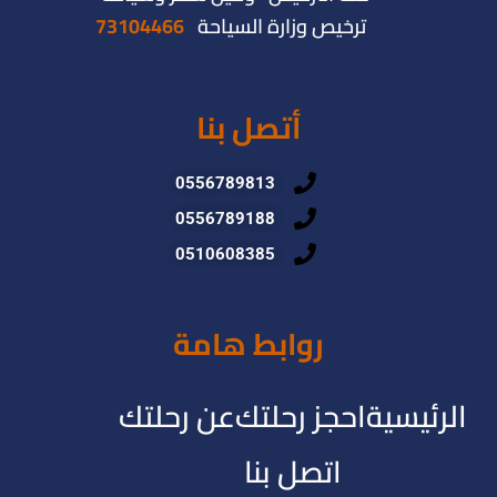
ترخيص وزارة السياحة
73104466
أتصل بنا
0556789813
0556789188
0510608385
روابط هامة
الرئيسية
احجز رحلتك
عن رحلتك
اتصل بنا