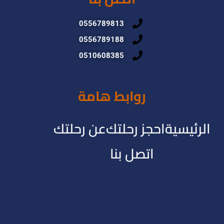
0556789813
0556789188
0510608385
روابط هامة
الرئيسية
احجز رحلتك
عن رحلتك
اتصل بنا