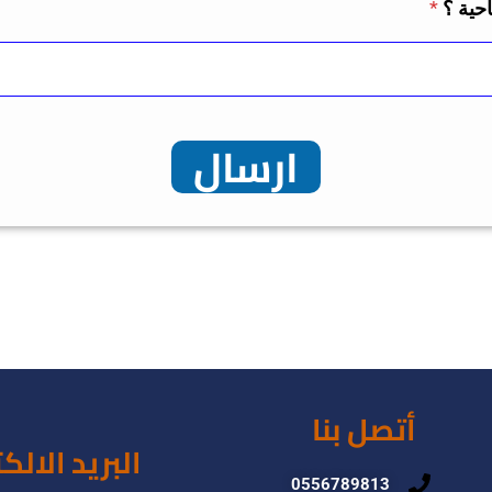
احية ؟
*
ارسال
أتصل بنا
البريد الالك
0556789813