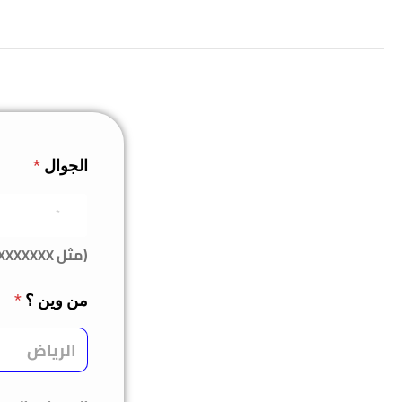
الجوال
*
(مثل 050XXXXXXX)
من وين ؟
*