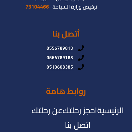
ترخيص وزارة السياحة
73104466
أتصل بنا
0556789813
0556789188
0510608385
روابط هامة
الرئيسية
احجز رحلتك
عن رحلتك
اتصل بنا