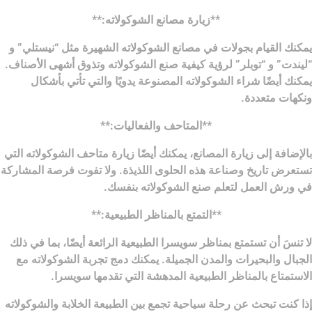
**زيارة مصانع الشوكولاته:**
يمكنك القيام بجولات في مصانع الشوكولاته الشهيرة مثل “نيستلي” و
“ليندت” و “توبلر” لرؤية كيفية صنع الشوكولاته وتذوق أشهى الأصناف.
يمكنك أيضًا شراء الشوكولاته المصنوعة يدويًا والتي تأتي بأشكال
ونكهات متعددة.
**المتاحف والفعاليات:**
بالإضافة إلى زيارة المصانع، يمكنك أيضًا زيارة متاحف الشوكولاته التي
تستعرض تاريخ وصناعة هذه الحلوى اللذيذة. ولا تفوت فرصة المشاركة
في ورش العمل لتعلم صنع الشوكولاته بنفسك.
**التمتع بالمناظر الطبيعية:**
لا تنسَ أن تستمتع بمناظر سويسرا الطبيعية الرائعة أيضًا، بما في ذلك
الجبال والبحيرات والمدن الجميلة. يمكنك دمج تجربة الشوكولاته مع
الاستمتاع بالمناظر الطبيعية المدهشة التي تقدمها سويسرا.
إذا كنت تبحث عن رحلة سياحية تجمع بين الطبيعة الخلابة والشوكولاته