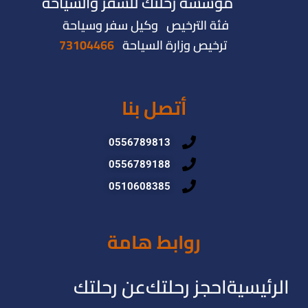
مؤسسة رحلتك للسفر والسياحة
فئة الترخيص وكيل سفر وسياحة
ترخيص وزارة السياحة
73104466
أتصل بنا
0556789813
0556789188
0510608385
روابط هامة
الرئيسية
احجز رحلتك
عن رحلتك