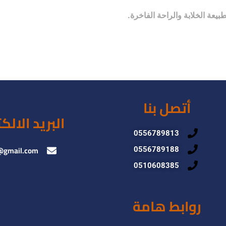
يعة الخلابة والراحة الفاخرة.
أتصل بنا
البريد الالك
0556789813
@gmail.com
0556789188
0510608385
روابط هامة