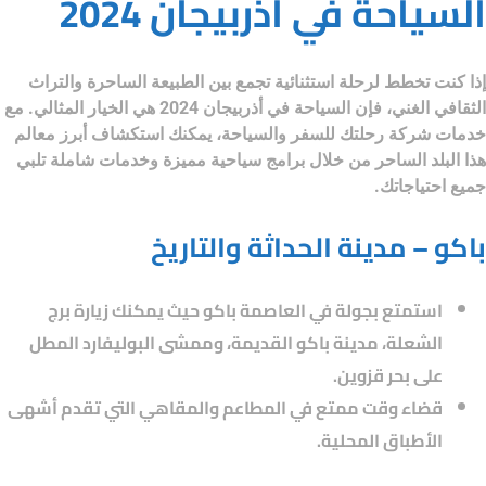
السياحة في أذربيجان 2024
إذا كنت تخطط لرحلة استثنائية تجمع بين الطبيعة الساحرة والتراث
الثقافي الغني، فإن
السياحة في أذربيجان 2024
هي الخيار المثالي. مع
خدمات
شركة رحلتك للسفر والسياحة
، يمكنك استكشاف أبرز معالم
هذا البلد الساحر من خلال برامج سياحية مميزة وخدمات شاملة تلبي
جميع احتياجاتك.
باكو – مدينة الحداثة والتاريخ
استمتع بجولة في العاصمة باكو حيث يمكنك زيارة برج
الشعلة، مدينة باكو القديمة، وممشى البوليفارد المطل
على بحر قزوين.
قضاء وقت ممتع في المطاعم والمقاهي التي تقدم أشهى
الأطباق المحلية.