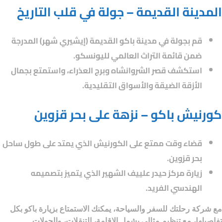
المدينة القديمة – جولة في قلب التاريخ
قم بجولة في مدينة باكو القديمة (إيشيري شهر) المدرجة
ضمن قائمة التراث العالمي لليونسكو.
استكشف قصر الشروانشاه وبرج العذراء، واستمتع بجمال
الأزقة الضيقة والأسواق التقليدية.
كورنيش باكو – نزهة على بحر قزوين
قضاء وقت ممتع على الكورنيش الذي يمتد على طول ساحل
بحر قزوين.
زيارة مركز حيدر علييف الشهير الذي يتميز بتصميمه
الهندسي الفريد.
مع
شركة رحلتك للسفر والسياحة
، يمكنك الاستمتاع بزيارة باكو بكل
تفاصيلها، مع تنظيم مثالي يشمل الإقامة، التنقلات، والجولات