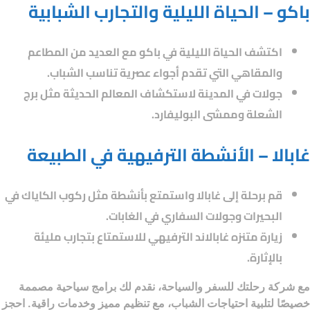
باكو – الحياة الليلية والتجارب الشبابية
اكتشف الحياة الليلية في باكو مع العديد من المطاعم
والمقاهي التي تقدم أجواء عصرية تناسب الشباب.
جولات في المدينة لاستكشاف المعالم الحديثة مثل برج
الشعلة وممشى البوليفارد.
غابالا – الأنشطة الترفيهية في الطبيعة
قم برحلة إلى غابالا واستمتع بأنشطة مثل ركوب الكاياك في
البحيرات وجولات السفاري في الغابات.
زيارة متنزه غابالاند الترفيهي للاستمتاع بتجارب مليئة
بالإثارة.
مع
شركة رحلتك للسفر والسياحة
، نقدم لك برامج سياحية مصممة
خصيصًا لتلبية احتياجات الشباب، مع تنظيم مميز وخدمات راقية. احجز