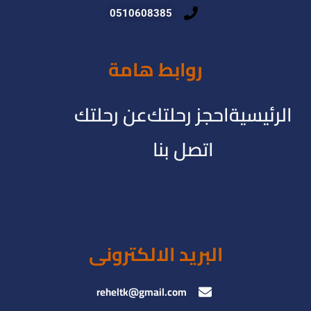
0510608385
روابط هامة
الرئيسية
احجز رحلتك
عن رحلتك
اتصل بنا
البريد الالكترونى
reheltk@gmail.com