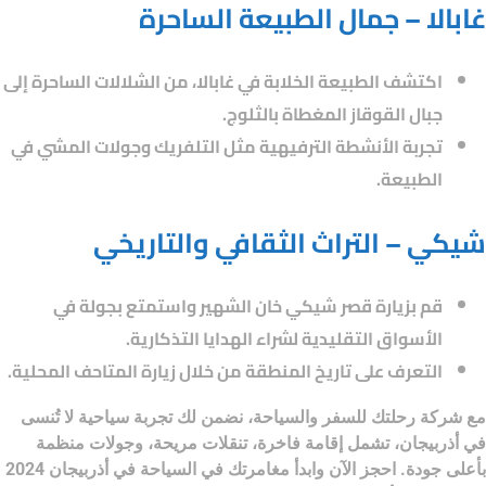
غابالا – جمال الطبيعة الساحرة
اكتشف الطبيعة الخلابة في غابالا، من الشلالات الساحرة إلى
جبال القوقاز المغطاة بالثلوج.
تجربة الأنشطة الترفيهية مثل التلفريك وجولات المشي في
الطبيعة.
شيكي – التراث الثقافي والتاريخي
قم بزيارة قصر شيكي خان الشهير واستمتع بجولة في
الأسواق التقليدية لشراء الهدايا التذكارية.
التعرف على تاريخ المنطقة من خلال زيارة المتاحف المحلية.
مع
شركة رحلتك للسفر والسياحة
، نضمن لك تجربة سياحية لا تُنسى
في أذربيجان، تشمل إقامة فاخرة، تنقلات مريحة، وجولات منظمة
بأعلى جودة. احجز الآن وابدأ مغامرتك في
السياحة في أذربيجان 2024