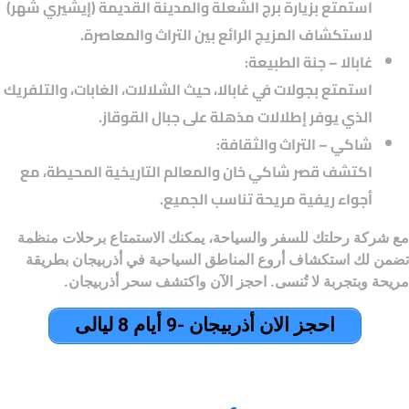
استمتع بزيارة برج الشعلة والمدينة القديمة (إيشيري شهر)
لاستكشاف المزيج الرائع بين التراث والمعاصرة.
غابالا – جنة الطبيعة:
استمتع بجولات في غابالا، حيث الشلالات، الغابات، والتلفريك
الذي يوفر إطلالات مذهلة على جبال القوقاز.
شاكي – التراث والثقافة:
اكتشف قصر شاكي خان والمعالم التاريخية المحيطة، مع
أجواء ريفية مريحة تناسب الجميع.
مع
شركة رحلتك للسفر والسياحة
، يمكنك الاستمتاع برحلات منظمة
تضمن لك استكشاف أروع
المناطق السياحية في أذربيجان
بطريقة
مريحة وبتجربة لا تُنسى. احجز الآن واكتشف سحر أذربيجان.
احجز الان أذربيجان -9 أيام 8 ليالى