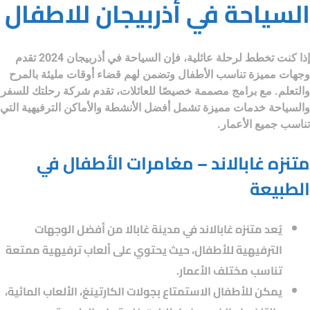
السياحة في أذربيجان للاطفال
إذا كنت تخطط لرحلة عائلية، فإن
السياحة في أذربيجان 2024
تقدم
وجهات مميزة تناسب الأطفال وتضمن لهم قضاء أوقات مليئة بالمرح
والتعلم. مع برامج مصممة خصيصًا للعائلات، تقدم
شركة رحلتك للسفر
والسياحة
خدمات مميزة تشمل أفضل الأنشطة والأماكن الترفيهية التي
تناسب جميع الأعمار.
متنزه غابالاند – مغامرات الأطفال في
الطبيعة
يُعد متنزه غابالاند في مدينة غابالا من أفضل الوجهات
الترفيهية للأطفال، حيث يحتوي على ألعاب ترفيهية ممتعة
تناسب مختلف الأعمار.
يمكن للأطفال الاستمتاع بجولات الكارتينغ، الألعاب المائية،