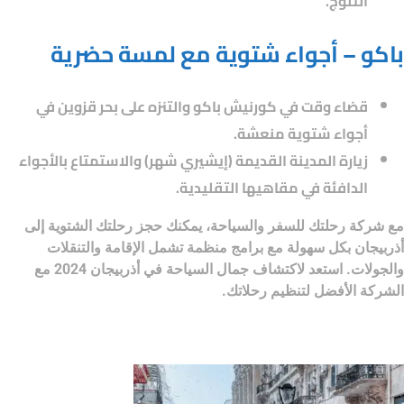
الثلوج.
باكو – أجواء شتوية مع لمسة حضرية
قضاء وقت في كورنيش باكو والتنزه على بحر قزوين في
أجواء شتوية منعشة.
زيارة المدينة القديمة (إيشيري شهر) والاستمتاع بالأجواء
الدافئة في مقاهيها التقليدية.
مع
شركة رحلتك للسفر والسياحة
، يمكنك حجز رحلتك الشتوية إلى
أذربيجان بكل سهولة مع برامج منظمة تشمل الإقامة والتنقلات
والجولات. استعد لاكتشاف جمال
السياحة في أذربيجان 2024
مع
الشركة الأفضل لتنظيم رحلاتك.