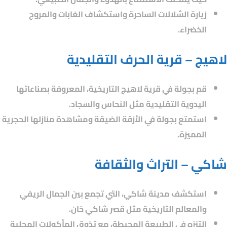
زيارة الشلالات الساحرة واستكشاف الغابات والمروج
الخضراء.
لاهيج – قرية الحرف التقليدية
قم بجولة في قرية لاهيج التاريخية، المعروفة بصناعاتها
اليدوية التقليدية مثل النحاس والسجاد.
استمتع بجولة في الأزقة الضيقة ومشاهدة منازلها الحجرية
المميزة.
شاكي – التراث والثقافة
استكشف مدينة شاكي، التي تجمع بين الجمال الريفي
والمعالم التاريخية مثل قصر شاكي خان.
التنزه في الطبيعة المحيطة، مع تذوق المأكولات المحلية