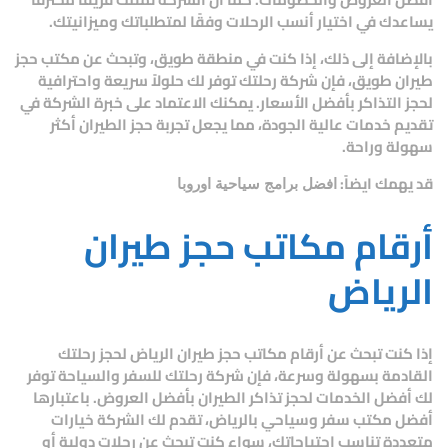
يساعدك في اختيار أنسب الرحلات وفقًا لمتطلباتك وميزانيتك.
بالإضافة إلى ذلك، إذا كنت في منطقة طويق، وتبحث عن
مكتب حجز
طيران طويق
، فإن
شركة رحلتك
توفر لك حلولاً سريعة واحترافية
لحجز التذاكر بأفضل الأسعار. يمكنك الاعتماد على خبرة الشركة في
تقديم خدمات عالية الجودة، مما يجعل تجربة حجز الطيران أكثر
سهولة وراحة.
قد يهمك ايضاً:
افضل برامج سياحية اوروبا
أرقام مكاتب حجز طيران
الرياض
إذا كنت تبحث عن
أرقام مكاتب حجز طيران الرياض
لحجز رحلتك
القادمة بسهولة وسرعة، فإن
شركة رحلتك للسفر والسياحة
توفر
لك أفضل الخدمات لحجز تذاكر الطيران بأفضل العروض. باعتبارها
أفضل مكتب سفر وسياحي بالرياض
، تقدم لك الشركة خيارات
متعددة تناسب احتياجاتك، سواء كنت تبحث عن رحلات دولية أو