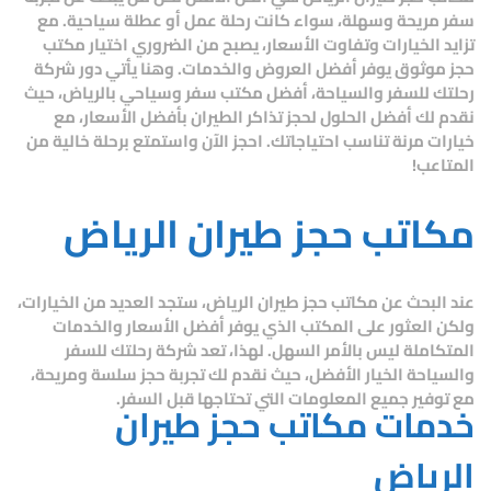
سفر مريحة وسهلة، سواء كانت رحلة عمل أو عطلة سياحية. مع
تزايد الخيارات وتفاوت الأسعار، يصبح من الضروري اختيار مكتب
حجز موثوق يوفر أفضل العروض والخدمات. وهنا يأتي دور
شركة
رحلتك للسفر والسياحة، أفضل مكتب سفر وسياحي بالرياض
، حيث
نقدم لك أفضل الحلول لحجز تذاكر الطيران بأفضل الأسعار، مع
خيارات مرنة تناسب احتياجاتك. احجز الآن واستمتع برحلة خالية من
المتاعب!
مكاتب حجز طيران الرياض
عند البحث عن
مكاتب حجز طيران الرياض
، ستجد العديد من الخيارات،
ولكن العثور على المكتب الذي يوفر أفضل الأسعار والخدمات
المتكاملة ليس بالأمر السهل. لهذا، تعد
شركة رحلتك للسفر
والسياحة
الخيار الأفضل، حيث نقدم لك تجربة حجز سلسة ومريحة،
مع توفير جميع المعلومات التي تحتاجها قبل السفر.
خدمات مكاتب حجز طيران
الرياض