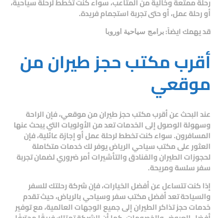
رحلة ممتعة وخالية من المتاعب، سواء كنت تخطط لرحلة سياحية،
أو رحلة عمل، أو حتى تجربة استجمام فريدة.
قد يهمك ايضاً:
برامج سياحية اوروبا
أقرب مكتب حجز طيران من
موقعي
عند البحث عن
أقرب مكتب حجز طيران من موقعي
، فإن الراحة
وسهولة الوصول إلى الخدمات تعد من الأولويات التي يبحث عنها
المسافرون. سواء كنت تخطط لرحلة عمل أو إجازة عائلية، فإن
العثور على
مكتب سياحي الرياض
يوفر لك خدمات متكاملة
لحجوزات الطيران والفنادق والتأشيرات أمر ضروري لضمان تجربة
سفر سلسة ومريحة.
إذا كنت تتساءل عن أفضل الخيارات، فإن
شركة رحلتك للسفر
والسياحة
تعد
أفضل مكتب سفر وسياحي بالرياض
، حيث تقدم
خدمات حجز تذاكر الطيران إلى جميع الوجهات العالمية، مع توفير
أفضل العروض والخصومات. كما أن الشركة تمتلك فريقًا محترفًا