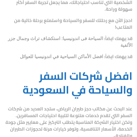
الشخصية
التي تناسب احتياجاتك، مما يجعل تجربة السفر أكثر
سهولة وراحة.
احجز الآن مع
رحلتك للسفر والسياحة
واستمتع برحلة خالية من
المتاعب!
قد يهمك ايضاً:
السياحة فى اندونيسيا: استكشاف تراث وجمال جزر
الألفية
قد يهمك ايضاً:
افضل الأماكن السياحية في اندونيسيا للعوائل
افضل شركات السفر
والسياحة في السعودية
عند البحث عن
مكاتب حجز طيران الرياض
، ستجد العديد من شركات
السفر التي تقدم خدمات متنوعة لتلبية احتياجات المسافرين.
ولكن اختيار الشركة المناسبة يتطلب التركيز على معايير مثل جودة
الخدمة، الأسعار التنافسية، وتوفر خيارات مرنة لحجوزات الطيران
والفنادق.