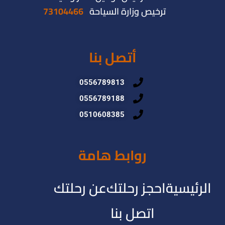
ترخيص وزارة السياحة
73104466
أتصل بنا
0556789813
0556789188
0510608385
روابط هامة
الرئيسية
احجز رحلتك
عن رحلتك
اتصل بنا