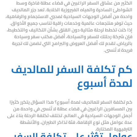
الكثير من عشاق السفر الراغبين في قضاء عطلة فاخرة وسط
الشواطئ الساحرة والمياه الفيروزية الخلابة. تعد جزر المالديف
واحدة من أفضل الوجهات السياحية لمحبي الاستجمام والرفاهية،
حيث توفر منتجعات عالمية وخدمات راقية تناسب جميع الأذواق.
إذا كنت تخطط لرحلة مثالية دون القلق بشأن التكاليف والتخطيط،
فإن
شركة رحلتك للسفر والسياحة
، أفضل مكتب سفر وسياحة
بالرياض، تقدم لك أفضل العروض والبرامج التي تضمن لك تجربة
فريدة لا تُنسى.
كم تكلفة السفر للمالديف
لمدة أسبوع
كم تكلفة السفر للمالديف لمدة أسبوع؟
هذا السؤال يتكرر كثيرًا
بين المسافرين الراغبين في قضاء عطلة لا تُنسى في واحدة من
أجمل الوجهات السياحية في العالم. تختلف تكلفة الرحلة بناءً على
عدة عوامل مثل نوع الإقامة، فئة تذاكر الطيران، والأنشطة
الترفيهية المختارة.
عوامل تؤثر على تكلفة السفر