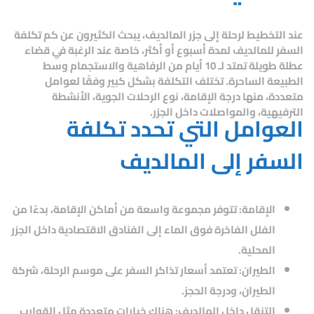
عند التخطيط لرحلة إلى جزر المالديف، يبحث الكثيرون عن
كم تكلفة
السفر للمالديف لمدة أسبوع
أو أكثر، خاصة عند الرغبة في قضاء
عطلة طويلة تمتد لـ 10 أيام من الرفاهية والاستجمام وسط
الطبيعة الساحرة. تختلف التكلفة بشكل كبير وفقًا لعوامل
متعددة، منها درجة الإقامة، نوع الرحلات الجوية، الأنشطة
الترفيهية، والمواصلات داخل الجزر.
العوامل التي تحدد تكلفة
السفر إلى المالديف
الإقامة:
تتوفر مجموعة واسعة من أماكن الإقامة، بدءًا من
الفلل الفاخرة فوق الماء إلى الفنادق الاقتصادية داخل الجزر
المحلية.
الطيران:
تعتمد أسعار تذاكر السفر على موسم الرحلة، شركة
الطيران، ودرجة الحجز.
التنقل داخل المالديف:
هناك خيارات متعددة مثل القوارب