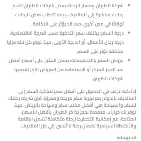
شركة الطيران ومسار الرحلة:
بعض شركات الطيران تقدم
رحلات مباشرة إلى المالديف، بينما تتطلب بعض الرحلات
توقفًا في مدن أخرى، مما قد يؤثر على التكلفة.
درجة السفر:
يختلف سعر التذكرة حسب الدرجة الاقتصادية،
درجة رجال الأعمال، أو الدرجة الأولى، حيث توفر كل فئة مزايا
مختلفة تؤثر على السعر.
عروض السفر والتخفيضات:
يمكن العثور على أسعار أفضل
عند الحجز المبكر أو الاستفادة من العروض التي تقدمها
شركات الطيران.
إذا كنت ترغب في الحصول على
أفضل سعر لتذكرة السفر إلى
المالديف بالدولار
مع تجربة سفر مريحة ومميزة، فإن
شركة رحلتك
للسفر والسياحة
هي
أفضل مكتب سفر وسياحة بالرياض
، حيث
توفر لك خيارات متعددة لحجز تذاكر الطيران بأفضل الأسعار
المتاحة، مع إمكانية التخطيط لرحلة متكاملة تشمل الإقامة
والأنشطة السياحية لضمان رحلة لا تُنسى إلى جزر المالديف.
قد يهمك: