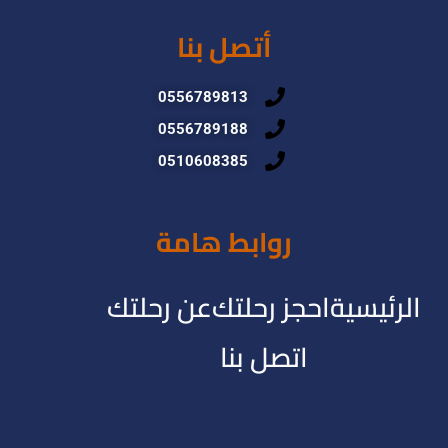
أتصل بنا
0556789813
0556789188
0510608385
روابط هامة
الرئيسية
احجز رحلتك
عن رحلتك
اتصل بنا