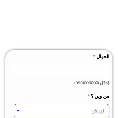
الجوال
*
(مثل 050XXXXXXX)
من وين ؟
*