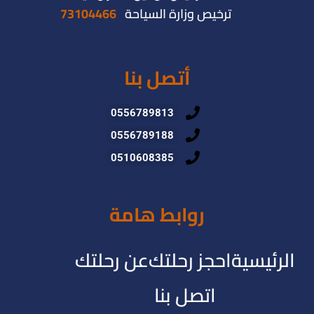
ترخيص وزارة السياحة
73104466
أتصل بنا
0556789813
0556789188
0510608385
روابط هامة
الرئيسية
احجز رحلتك
عن رحلتك
اتصل بنا