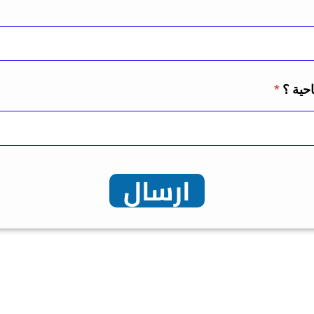
احية ؟
*
ارسال