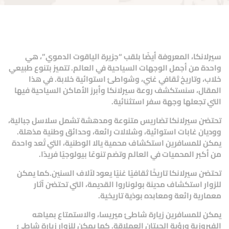
سيرلانكا، المعروفة أيضًا بلقب “جزيرة الياقوت الدموي”، هي
واحدة من أجمل الوجهات السياحية في العالم. تتميز بتنوع طبيعي
خلاب، وتاريخ ثقافي غني، وشواطئ استوائية خلابة. في هذا
المقال، سنستكشف روعة سيرلانكا وأبرز الأماكن السياحية فيها
التي تجعلها وجهة سفر استثنائية.
تحتضن سيرلانكا تضاريس متنوعة ومدهشة تشمل سلاسل جبالية،
ووديان غابات استوائية، وشلالات رائعة، وحدائق وطنية مذهلة.
يمكن للمسافرين استكشاف محمية يالا الوطنية، التي تُعد واحدة
من أكبر المحميات في العالم وتضم تنوعًا بيولوجيًا فريدًا.
تحتضن سيرلانكا تاريخًا ثقافيًا غنيًا يعود لآلاف السنين.كما يمكن
للزوار استكشاف مدينة بولوناروا القديمة، التي تحتضن آثار
معمارية رائعة ومعابده بوذية تاريخية.
يمكن للمسافرين زيارة شاطئ ميريسا، والاستمتاع بمياهه
الفيروزية ورؤية الحيتان العملاقة. كما يمكن للزوار زيارة شاطئ