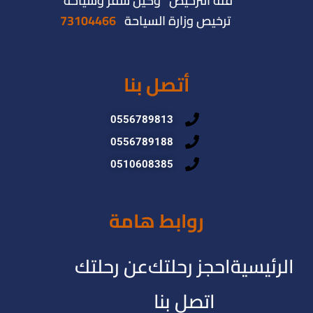
فئة الترخيص وكيل سفر وسياحة
ترخيص وزارة السياحة
73104466
أتصل بنا
0556789813
0556789188
0510608385
روابط هامة
الرئيسية
احجز رحلتك
عن رحلتك
اتصل بنا