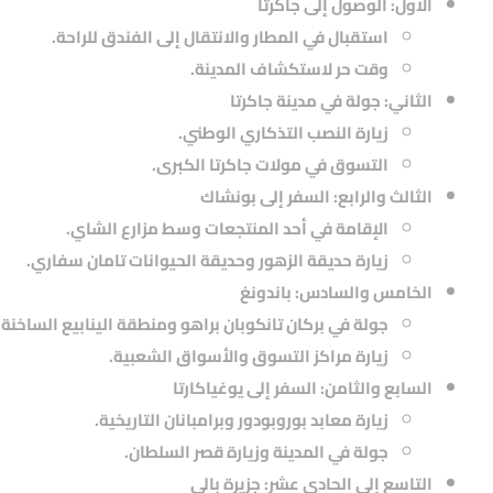
الأول: الوصول إلى جاكرتا
استقبال في المطار والانتقال إلى الفندق للراحة.
وقت حر لاستكشاف المدينة.
الثاني: جولة في مدينة جاكرتا
زيارة النصب التذكاري الوطني.
التسوق في مولات جاكرتا الكبرى.
الثالث والرابع: السفر إلى بونشاك
الإقامة في أحد المنتجعات وسط مزارع الشاي.
زيارة حديقة الزهور وحديقة الحيوانات تامان سفاري.
الخامس والسادس: باندونغ
جولة في بركان تانكوبان براهو ومنطقة الينابيع الساخنة.
زيارة مراكز التسوق والأسواق الشعبية.
السابع والثامن: السفر إلى يوغياكارتا
زيارة معابد بوروبودور وبرامبانان التاريخية.
جولة في المدينة وزيارة قصر السلطان.
التاسع إلى الحادي عشر: جزيرة بالي