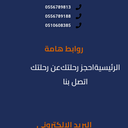
0556789813
0556789188
0510608385
روابط هامة
الرئيسية
احجز رحلتك
عن رحلتك
اتصل بنا
البريد الالكترونى