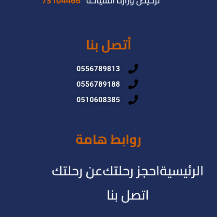
ترخيص وزارة السياحة
73104466
أتصل بنا
0556789813
0556789188
0510608385
روابط هامة
الرئيسية
احجز رحلتك
عن رحلتك
اتصل بنا