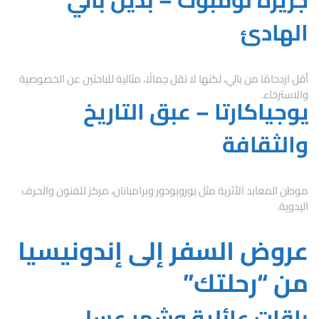
الهادئ
أقل ازدحامًا من بالي، لكنها لا تقل جمالًا، مثالية للباحثين عن الخصوصية
والاسترخاء.
يوجياكارتا – عبق التاريخ
والثقافة
موطن المعابد الأثرية مثل بوروبودور وبرامبانان، مركز للفنون والحرف
اليدوية.
عروض السفر إلى إندونيسيا
من “رحلتك”
باقات عائلية وشهر عسل