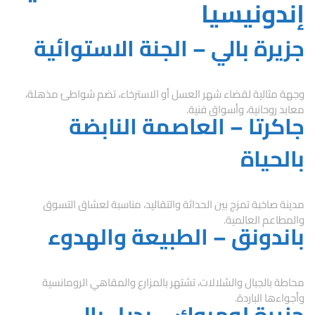
إندونيسيا
جزيرة بالي – الجنة الاستوائية
وجهة مثالية لقضاء شهر العسل أو الاسترخاء، تضم شواطئ مذهلة،
معابد روحانية، وأسواق فنية.
جاكرتا – العاصمة النابضة
بالحياة
مدينة صاخبة تمزج بين الحداثة والتقاليد، مناسبة لعشاق التسوق
والمطاعم العالمية.
باندونق – الطبيعة والهدوء
محاطة بالجبال والشلالات، تشتهر بالمزارع والمقاهي الرومانسية
وأجواءها الباردة.
جزيرة لومبوك – بديل بالي