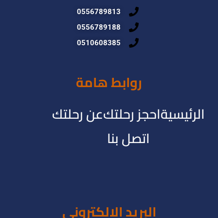
0556789813
0556789188
0510608385
روابط هامة
الرئيسية
احجز رحلتك
عن رحلتك
اتصل بنا
البريد الالكترونى