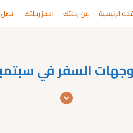
حه الرئيسية
عن رحلتك
احجز رحلتك
اتصل ب
هات السفر في سبتمبر 024