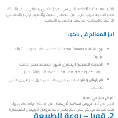
باكو ليست فقط العاصمة، بل هي مركز حضاري وسياحي ينبض بالحياة.
تضم المدينة مزيجًا فريدًا من المعمار الحديث والقديم، وتزخر بالمقاهي
الراقية، والمولات العالمية، والمعالم الثقافية.
أبرز المعالم في باكو:
برج الشعلة Flame Towers
: ناطحات سحاب تضيء ليلاً بألوان
مبهرة.
المدينة القديمة (إيتشري شهر)
: مصنفة ضمن قائمة
اليونسكو، وتضم قلعة العذراء وقصر الشروانشاهيين.
كورنيش باكو
: ممشى بحري يمتد على طول بحر قزوين، مثالي
للعائلات.
عرض سياحي مميز:
احجز الآن أحد
من “رحلتك”، واستمتع بجولة
عروض سياحية أذربيجان
ليلية مجانية في كورنيش باكو ضمن باقة
عروض أذربيجان لشخصين
!
2. قوبا – روعة الطبيعة