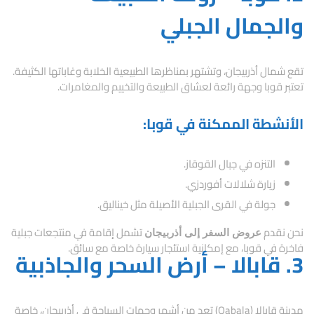
والجمال الجبلي
تقع شمال أذربيجان، وتشتهر بمناظرها الطبيعية الخلابة وغاباتها الكثيفة.
تعتبر قوبا وجهة رائعة لعشاق الطبيعة والتخييم والمغامرات.
الأنشطة الممكنة في قوبا:
التنزه في جبال القوقاز.
زيارة شلالات أفوردزي.
جولة في القرى الجبلية الأصيلة مثل خيناليق.
نحن نقدم
تشمل إقامة في منتجعات جبلية
عروض السفر إلى أذربيجان
فاخرة في قوبا، مع إمكانية استئجار سيارة خاصة مع سائق.
3. قابالا – أرض السحر والجاذبية
مدينة قابالا (Qabala) تعد من أشهر وجهات السياحة في أذربيجان، خاصة