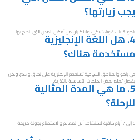
يجب زيارتها؟
باكو، قابالا، قوبا، شيكي، ولانكاران من أفضل المدن التي ننصح بها.
4. هل اللغة الإنجليزية
مستخدمة هناك؟
في باكو والمناطق السياحية تُستخدم الإنجليزية على نطاق واسع، ولكن
يفضل تعلم بعض الكلمات الأساسية بالأذرية.
5. ما هي المدة المثالية
للرحلة؟
5 إلى 7 أيام كافية لاكتشاف أبرز المعالم والاستمتاع بجولة مريحة.