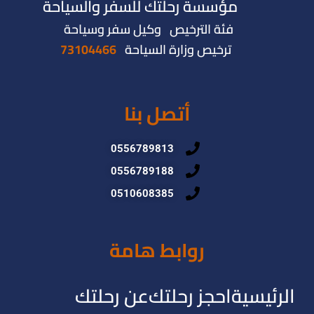
مؤسسة رحلتك للسفر والسياحة
فئة الترخيص وكيل سفر وسياحة
ترخيص وزارة السياحة
73104466
أتصل بنا
0556789813
0556789188
0510608385
روابط هامة
الرئيسية
احجز رحلتك
عن رحلتك