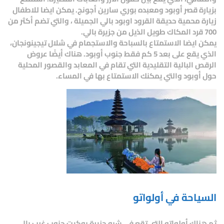
بزيارة قصر أوبود ومعبده بوري سارين أجونج. يمكن ايضا للاطفال
زيارة محمية حديقة القرود اوبود بالي الجميلة ، والتي تضم أكثر من
700 قرد المكاك طويل الذيل من جزيرة بالي.
يمكن ايضا الاستمتاع بالسباحة والاستجمام في شلال تيجينونجان،
الذي يقع على بعد 5 كم فقط جنوب أوبود. هناك أيضًا عروض
الرقص البالية التقليدية التي تقام في المعابد والقصور المحلية
حول أوبود والتي يمكنك الاستمتاع بها في المساء.
السياحة في أولواتو
ثم هناك أولواتو التي تقع في شبه جزيرة بوكيت جنوب غرب بالي.