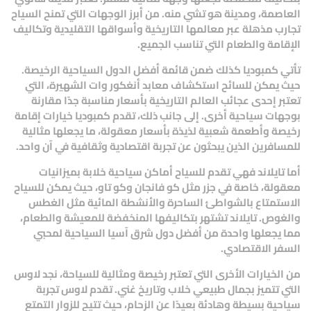
العاصمة، و
مدينة هو تشي منه
. من أبرز الوجهات التي تمنح السياح
تجارب مذهلة عبر معالمها التاريخية وأسواقها التقليدية وتكاليف
الإقامة والطعام التي تناسب الجميع.
تأتي
كمبوديا
كذلك ضمن قائمة أفضل الدول السياحية الرخيصة.
حيث يمكن للسائح استكشاف معابد
أنغكور وات
الشهيرة، التي
تعتبر إحدى عجائب العالم التاريخية بأسعار مناسبة جدًا مقارنة
بوجهات سياحية أخرى. إلى جانب ذلك، تقدم كمبوديا خيارات إقامة
رخيصة وأطعمة شعبية لذيذة بأسعار معقولة، ما يجعلها مثالية
للمسافرين الذين يبحثون عن تجربة اقتصادية وثقافية في آن واحد.
أما
تايلاند
فهي تقدم للسياح أماكن سياحية خلابة بميزانيات
معقولة، خاصة في جزر مثل
كو فانجان
و
كو تاو
، حيث يمكن للسياح
الاستمتاع بالشواطئ الساحرة والأنشطة المائية مثل الغطس
والغوص. تايلاند تشتهر بتكاليفها المنخفضة للمعيشة والطعام،
مما يجعلها واحدة من
أفضل دول شرق آسيا السياحية
لمحبي
السفر الاقتصادي.
من الخيارات الأخرى التي تعتبر رخيصة ومثالية للسياحة، نجد
لاوس
التي تتميز بجمال طبيعي خلاب وتاريخ غني. تقدم
لاوس
تجربة
سياحية بسيطة وهادئة بعيدًا عن الزحام، حيث تتيح للزوار التمتع