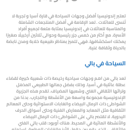
تعتبر إندونيسيا أفضل وجهات السياحة في قارة آسيا و تجربة لا
تُنسى للعائلات . تعد الإقامة في أفضل المنتجعات الشاملة
والمناسبة للعائلات في إندونيسيا بمثابة متعة لجميع أفراد
الأسرة. مع أكثر من خمس جزر رئيسية وحوالى ثلاثين أرخبيلًا صغيرًا
يمكنك استكشافها، فهي تتميز بمناظر طبيعية خلابة ومدن نابضة
بالحياة وثقافة غنية.
السياحة في بالي
تعد بالي من اهم وجهات سياحية رخيصة ذات شعبية كبيرة لقضاء
عطلة عائلية في آسيا. وذلك بفضل جمالها الطبيعي المذهل
وتراثها الثقافي الغني وشعبها المضياف. تقدم هذه الجزيرة
الإندونيسية مجموعة واسعة من الأنشطة والتجارب. بدءًا من
الشواطئ ذات الرمال البيضاء والغابات الاستوائية وحتى المعالم
الثقافية مثل المعابد والمعارض الفنية وحتى أسواق الحرف
اليدوية. لا تقتصر بالي على الشواطئ ذات الرمال البيضاء
والأنشطة المائية في المحيط. هناك أوبود: قلب بالي الفني
والثقافي، الذي يقع بين حقول الأرز والغابات المطيرة. استمتع