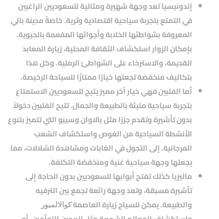
إندونيسيا
تعد وجهة شهيرة ومثالية للسعوديين الراغبين
في التمتع بتجربة سياحية اقتصادية وثرية. خاصةً مدينة
بالي
المعروفة بشواطئها الخلابة وأجوائها المفعمة بالحيوية.
بإمكان الزوار استكشاف الثقافة المحلية، زيارة المعابد
القديمة، والاسترخاء على الشواطئ الرملية. وكل هذا
بتكاليف منخفضة تجعلها خيارًا ممتازًا للسياحة الرخيصة.
أما
الفلبين
فهي خيار آخر مميز يتيح للسعوديين الاستمتاع
بتجربة سياحية مليئة بالطبيعة والجمال. تتيح الفلبين دخولاً
بدون تأشيرة وتقدم جزرًا مثل
بالاوان
و
سيبو
التي تتميز بتنوع
الأنشطة السياحية من الغوص واستكشاف الشعب
المرجانية. إلى التجول في الغابات ومشاهدة الشلالات، مما
يجعلها وجهة سياحية غنية ومنخفضة التكلفة.
ماليزيا
كذلك تفتح أبوابها للسعوديين بدون الحاجة إلى
تأشيرة مسبقة، وتعد وجهة رائعة تجمع بين الترفيه
والطبيعة. يمكن للسياح زيارة العاصمة
كوالالمبور
واستكشاف المعالم الشهيرة مثل البرجين التوأمين. أو