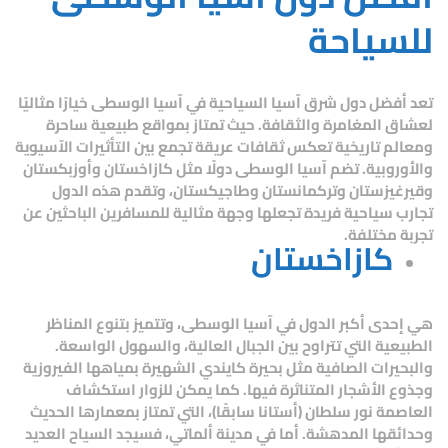
للسياحة
تعد
أفضل دول شرق آسيا السياحية
في آسيا الوسطى خيارًا مثاليًا
لعشاق المغامرة والثقافة. حيث تمتاز بمواقع طبيعية ساحرة
ومعالم تاريخية تعكس ثقافات عريقة تجمع بين التأثيرات الآسيوية
والأوروبية. تضم آسيا الوسطى دولًا مثل كازاخستان وأوزبكستان
وقيرغيزستان وتركمانستان وطاجيكستان، وتقدم هذه الدول
تجارب سياحية فريدة تجعلها وجهة مثالية للمسافرين الباحثين عن
تجربة مختلفة.
كازاخستان
هي إحدى أكبر الدول في آسيا الوسطى، وتتميز بتنوع المناظر
الطبيعية التي تتراوح بين الجبال العالية، والسهول الواسعة.
والبحيرات الصافية مثل بحيرة كايندي الشهيرة بمياهها الفيروزية
وجذوع الأشجار المتناثرة فيها. كما يمكن للزوار استكشاف
العاصمة
نور سلطان
(أستانا سابقًا)، التي تمتاز بمعمارها الحديث
وحدائقها المدهشة. أما في مدينة
ألماتي
، فسيجد السياح العديد