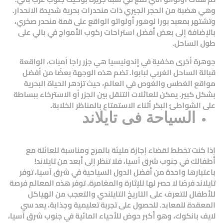
وهي هضبة من الحجر الجيري ذات منحدرات بحرية شديدة الانحدار.
وتشتهر بمعبد بورا لوهور أولواتو الواقع على قمة منحدر صخري،
بالإضافة إلى بعض أفضل استراحات ركوب الأمواج في بالي على
طول الساحل.
جوهرة أخرى مخفية في إندونيسيا هي جزر راجا أمبات، الواقعة
قبالة الساحل الغربي لبابوا. تضم هذه الوجهة بعضًا من أفضل
مواقع الغطس والغوص في العالم، حيث تزدهر الحياة البحرية
بشكل كبير. يمكن للعائلات التنقل بين الجزر أو الاسترخاء ببساطة
على الشواطئ البكر أثناء الاستمتاع بالمناظر الخلابة.
السياحة فى تايلاند
إذا كنت تخطط لقضاء إجازة مليئة بالمرح ومناسبة للعائلة مع
أطفالك في جنوب شرق آسيا، فلا تنظر إلى أبعد من تايلاند!
باعتبارها واحدة من أفضل الدول السياحية في شرق آسيا، توفر
تايلاند فرصًا لا حصر لها للإثارة والمغامرة. توفر هذه المعالم فرصة
للأطفال للتعرف على التاريخ التايلندي والتعجب من الهياكل
المعقدة للمعابد. للحصول على تجربة تعليمية وجذابة، يعد سي
لايف بانكوك، وهو أكبر حوض للأحياء المائية في جنوب شرق آسيا،