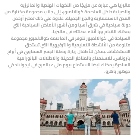
ماليزيا هي عبارة عن مزيجًا من النكهات الهندية والماليزية
والصينية داخل العاصمة كوالالمبور، إلى جانب مجموعة مختارة من
المدن الاستعمارية والجزر الجميلة. علاوة علي ذلك تعتبر أرخص
دولة سياحية في شرق آسيا ومن أشهر الأماكن السياحية التي
يمكنك القيام بها أثناء عطلتك في ماليزيا.
السياحة في كوالالمبور تتوفر في العاصمة كوالالمبور مجموعة
متنوعة من الأنشطة التعليمية والترفيهية التي تستحق
الاستكشاف.يمكن للأطفال زيارة وصلة الجسر السماوي في أبراج
بتروناس. للاستمتاع بالمناظر الحديثة والاطلالات البانورامية
الساحرة.يمكنك ايضا الاستماع بيوم مليء بالمرح في ليجولاند في
جوهور باهرو.