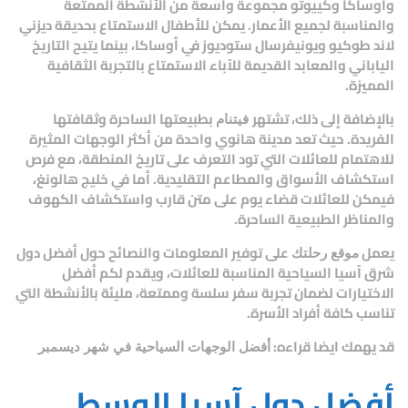
وأوساكا وكييوتو مجموعة واسعة من الأنشطة الممتعة
والمناسبة لجميع الأعمار. يمكن للأطفال الاستمتاع بحديقة ديزني
لاند طوكيو ويونيفرسال ستوديوز في أوساكا، بينما يتيح التاريخ
الياباني والمعابد القديمة للآباء الاستمتاع بالتجربة الثقافية
المميزة.
بالإضافة إلى ذلك، تشتهر
بطبيعتها الساحرة وثقافتها
فيتنام
الفريدة. حيث تعد مدينة هانوي واحدة من أكثر الوجهات المثيرة
للاهتمام للعائلات التي تود التعرف على تاريخ المنطقة، مع فرص
استكشاف الأسواق والمطاعم التقليدية. أما في خليج هالونغ،
فيمكن للعائلات قضاء يوم على متن قارب واستكشاف الكهوف
والمناظر الطبيعية الساحرة.
يعمل
على توفير المعلومات والنصائح حول
أفضل دول
موقع رحلتك
شرق آسيا السياحية
المناسبة للعائلات، ويقدم لكم أفضل
الاختيارات لضمان تجربة سفر سلسة وممتعة، مليئة بالأنشطة التي
تناسب كافة أفراد الأسرة.
قد يهمك ايضا قراءه:
أفضل الوجهات السياحية في شهر ديسمبر
أفضل دول آسيا الوسطى