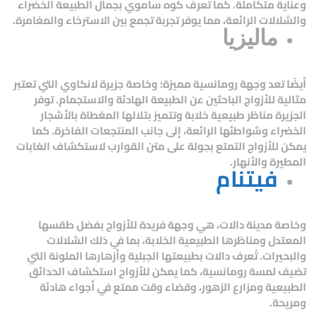
وعناية متكاملة. كما تُعرف كوه ساموي بجمال الطبيعة الخضراء
والشلالات الرائعة، مما يوفر تجربة تجمع بين الاسترخاء والمغامرة.
ماليزيا
أيضًا تعد وجهة رومانسية مميزة؛ وخاصة جزيرة
لانكاوي
التي تعتبر
مثالية للأزواج الباحثين عن الطبيعة الهادئة والاستجمام. توفر
الجزيرة مناظر طبيعية خلابة وتتميز بتلالها المغطاة بالأشجار
الخضراء وشواطئها الرائعة، إلى جانب المنتجعات الفاخرة. كما
يمكن للأزواج التمتع بجولة على متن القوارب لاستكشاف الغابات
المطيرة والأنهار.
فيتنام
وخاصة مدينة
دالات
، هي وجهة فريدة للأزواج بفضل طقسها
المعتدل ومناظرها الطبيعية الخلابة، بما في ذلك الشلالات
والبحيرات. تُعرف دالات بطبيعتها الجبلية وأزهارها الملونة التي
تضيف لمسة رومانسية، كما يمكن للأزواج استكشاف الحدائق
الطبيعية ومزارع الزهور، وقضاء وقت ممتع في أجواء هادئة
ومريحة.