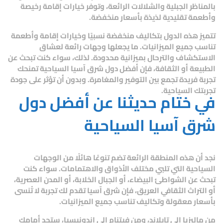
بالمناظر الجبلية والشلالات الرائعة، وتوفر خيارات إقامة رخيصة
وأطعمة تقليدية لذيذة بأسعار منخفضة.
تتميز هذه الدول بتكاليف منخفضة نسبيًا وخيارات إقامة وأطعمة
تناسب جميع الميزانيات. ما يجعلها وجهات رائعة لعشاق
الاستكشاف والترحال بميزانية محدودة. لذلك، سواء كنت تبحث عن
الطبيعة أو الثقافة، فإن
أفضل دول شرق آسيا السياحية
تمنحك
تجربة فريدة تجمع بين التوفير والمغامرة. وبدون أن تؤثر على جودة
تجربتك السياحية.
في ختام حديثنا عن
أفضل دول
شرق آسيا السياحية
نجد أن هذه المنطقة الرائعة تضم تنوعًا هائلًا من الوجهات
السياحية التي تلبي مختلف الأذواق والاهتمامات. سواء كنت
تبحث عن الشواطئ البيضاء، أو الجبال الخلابة، أو المدن العصرية،
أو التراث الثقافي العريق، فإن شرق آسيا تقدم لك تجربة لا تُنسى
بأسعار معقولة وتكاليف تناسب جميع الميزانيات.
من ماليزيا إلى تايلاند، ومن فيتنام إلى إندونيسيا، ستجد أمامك