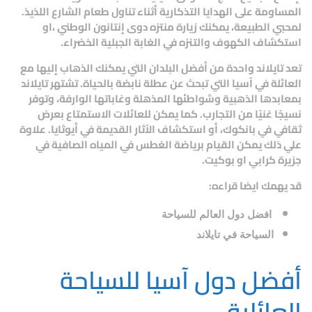
المساومة على الهدايا التذكارية أثناء تناول طعام الشارع اللذيذ.
لمحبي الطبيعة، يمكنك زيارة منتزه دوى إنتانون الوطني ،او
استكشاف الكهوف والتنزه في الغابة الجبلية الخضراء.
تعد تايلاند واحدة من أفضل البلدان التي يمكنك الذهاب إليها مع
العائلة في آسيا التي تبحث عن عطلة نابضة بالحياة. تشتهر تايلاند
بمعابدها الذهبية وشواطئها المذهلة وغاباتها الوارفة، وتوفر
نسيجًا غنيًا من التجارب. كما يمكن للعائلات الاستمتاع بعرض
ثقافي في بانكوك، أو استكشاف الآثار القديمة في أيوثايا. علاوة
علي ذلك يمكن القيام برياضة الغطس في المياه الصافية في
جزيرة كرابي او بوكيت.
قد يهمك ايضا قراءه:
افضل دول العالم للسياحة
السياحة في تايلاند
أفضل دول آسيا للسياحة
العائلية