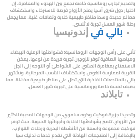
وتقديم تجارب رومانسية خاصة تجمع بين الهدوء والمغامرة. إن
اختيار دول شرق آسيا يمنح الأزواج فرصة للاسترخاء واستكشاف
معالم جديدة وسط مناظر طبيعية خلابة وثقافات غنية. مما يجعل
رحلة شهر العسل تجربة لا تُنسى.
بالي في
إندونيسيا
تأتي على رأس الوجهات الرومانسية؛ فشواطئها الرملية البيضاء
ومياهها الصافية توفر للزوجين تجربة فريدة من نوعها. يمكن
الاستمتاع بمغامرة المشي على الشواطئ أو التوجه إلى الجزر
القريبة لممارسة الغوص واستكشاف الشعب المرجانية. وتشتهر
بالي بالمنتجعات الفاخرة التي تطل على مناظر طبيعية مذهلة، مما
يضيف لمسة خاصة ورومانسية على تجربة شهر العسل.
تايلاند
وتحديدًا جزيرة
فوكيت
و
كوه ساموي
، من الوجهات المحببة للكثير
من الأزواج. تتميز بشواطئها الخلابة وأجوائها الحيوية، حيث توفر
فوكيت مجموعة واسعة من الأنشطة البحرية ورحلات القوارب.
بالإضافة إلى المنتجعات الهادئة التي تقدم خدمات تدليك سبا