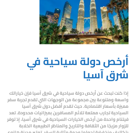
أرخص دولة سياحية في
شرق آسيا
إذا كنت تبحث عن
أرخص دولة سياحية في شرق آسيا
فإن خياراتك
واسعة ومتنوعة بين مجموعة من الوجهات التي تقدم تجربة سفر
مميزة بأسعار اقتصادية. حيث تقدم
أفضل دول شرق آسيا
السياحية
تجارب ممتعة تلائم المسافرين بميزانيات محدودة. تعد
فيتنام
واحدة من أرخص الخيارات السياحية في شرق آسيا، إذ توفر
للزوار مزيجًا من الثقافة والتاريخ والمناظر الطبيعية الخلابة
بتكاليف منخفضة تجعلها وجهة مثالية للسفر. تعتبر مدينة
هانوي