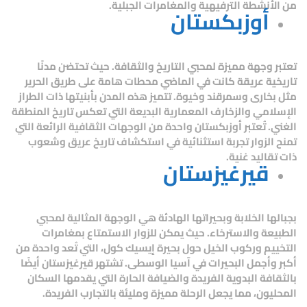
من الأنشطة الترفيهية والمغامرات الجبلية.
أوزبكستان
تعتبر وجهة مميزة لمحبي التاريخ والثقافة. حيث تحتضن مدنًا
تاريخية عريقة كانت في الماضي محطات هامة على طريق الحرير
مثل
بخارى
و
سمرقند
و
خيوة
. تتميز هذه المدن بأبنيتها ذات الطراز
الإسلامي والزخارف المعمارية البديعة التي تعكس تاريخ المنطقة
الغني. تُعتبر أوزبكستان واحدة من الوجهات الثقافية الرائعة التي
تمنح الزوار تجربة استثنائية في استكشاف تاريخ عريق وشعوب
ذات تقاليد غنية.
قيرغيزستان
بجبالها الخلابة وبحيراتها الهادئة هي الوجهة المثالية لمحبي
الطبيعة والاسترخاء. حيث يمكن للزوار الاستمتاع بمغامرات
التخييم وركوب الخيل حول
بحيرة إيسيك كول
، التي تُعد واحدة من
أكبر وأجمل البحيرات في آسيا الوسطى. تشتهر قيرغيزستان أيضًا
بالثقافة البدوية الفريدة والضيافة الحارة التي يقدمها السكان
المحليون، مما يجعل الرحلة مميزة ومليئة بالتجارب الفريدة.