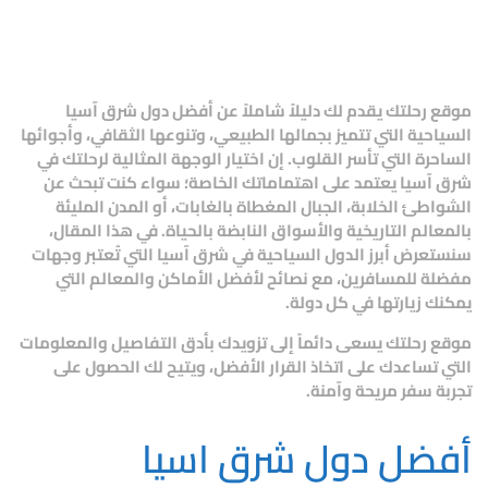
موقع
رحلتك
يقدم لك دليلاً شاملاً عن
أفضل دول شرق آسيا
السياحية
التي تتميز بجمالها الطبيعي، وتنوعها الثقافي، وأجوائها
الساحرة التي تأسر القلوب. إن اختيار الوجهة المثالية لرحلتك في
شرق آسيا يعتمد على اهتماماتك الخاصة؛ سواء كنت تبحث عن
الشواطئ الخلابة، الجبال المغطاة بالغابات، أو المدن المليئة
بالمعالم التاريخية والأسواق النابضة بالحياة. في هذا المقال،
سنستعرض أبرز الدول السياحية في شرق آسيا التي تُعتبر وجهات
مفضلة للمسافرين، مع نصائح لأفضل الأماكن والمعالم التي
يمكنك زيارتها في كل دولة.
موقع
رحلتك
يسعى دائماً إلى تزويدك بأدق التفاصيل والمعلومات
التي تساعدك على اتخاذ القرار الأفضل، ويتيح لك الحصول على
تجربة سفر مريحة وآمنة.
أفضل دول شرق اسيا