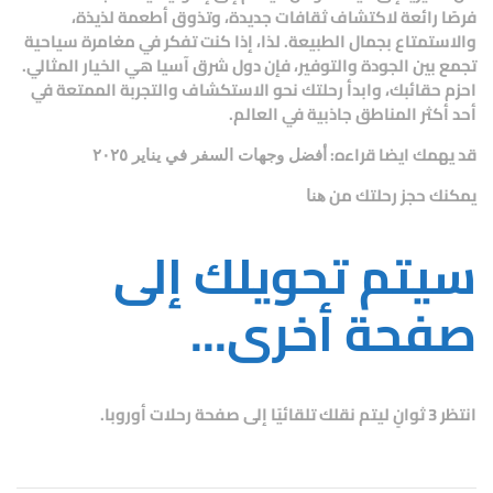
فرصًا رائعة لاكتشاف ثقافات جديدة، وتذوق أطعمة لذيذة،
والاستمتاع بجمال الطبيعة. لذا، إذا كنت تفكر في مغامرة سياحية
تجمع بين الجودة والتوفير، فإن دول شرق آسيا هي الخيار المثالي.
احزم حقائبك، وابدأ رحلتك نحو الاستكشاف والتجربة الممتعة في
أحد أكثر المناطق جاذبية في العالم.
قد يهمك ايضا قراءه:
أفضل وجهات السفر في يناير ٢٠٢٥
يمكنك حجز رحلتك من
هنا
سيتم تحويلك إلى
صفحة أخرى...
انتظر 3 ثوانٍ ليتم نقلك تلقائيًا إلى صفحة رحلات أوروبا.