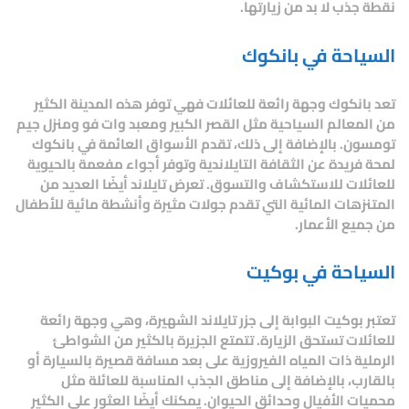
نقطة جذب لا بد من زيارتها.
السياحة في بانكوك
تعد بانكوك وجهة رائعة للعائلات فهي توفر هذه المدينة الكثير
من المعالم السياحية مثل القصر الكبير ومعبد وات فو ومنزل جيم
تومسون. بالإضافة إلى ذلك، تقدم الأسواق العائمة في بانكوك
لمحة فريدة عن الثقافة التايلاندية وتوفر أجواء مفعمة بالحيوية
للعائلات للاستكشاف والتسوق. تعرض تايلاند أيضًا العديد من
المتنزهات المائية التي تقدم جولات مثيرة وأنشطة مائية للأطفال
من جميع الأعمار.
السياحة في بوكيت
تعتبر بوكيت البوابة إلى جزر تايلاند الشهيرة، وهي وجهة رائعة
للعائلات تستحق الزيارة. تتمتع الجزيرة بالكثير من الشواطئ
الرملية ذات المياه الفيروزية على بعد مسافة قصيرة بالسيارة أو
بالقارب، بالإضافة إلى مناطق الجذب المناسبة للعائلة مثل
محميات الأفيال وحدائق الحيوان. يمكنك أيضًا العثور على الكثير