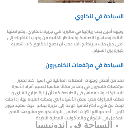
السياحة في لنكاوي
وجهة أخرى يجب زيارتها في ماليزيا هي جزيرة لانكاوي. بشواطئها
النقية ومياهها الصافية والمناظر الخلابة من ركوب التلفريك إلى
اعلى جبل مات سينكانج، فلا عجب أن تصبح لانكاوي ذات شعبية
كبيرة بين السياح.
السياحة في مرتفعات الكاميرون
تعد من أفضل وجهات العطلات العائلية في آسيا، كما تعتبر
مرتفعات كاميرون في باهانج مكانًا مناسبًا لجميع أفراد الأسرة
للاسترخاء والانغماس في الطبيعة.كما أن زيارة مزارع الشاي و
قطف الفراولة مجرد بعض الأشياء التي يمكنك القيام بها، إذا كنت
تبحث عن شيء أكثر ثقافيًا، توجه إلى جزيرة بينانج، حيث ستجد جورج
تاون – أحد مواقع التراث العالمي لليونسكو مع مشهدها الفني
المذهل في الشوارع والمأكولات المحلية اللذيذة.
السياحة فى إندونيسيا