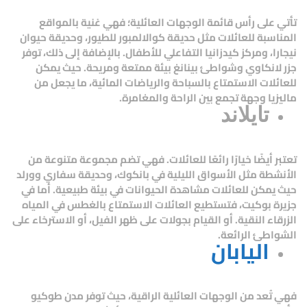
تأتي على رأس قائمة الوجهات العائلية؛ فهي غنية بالمواقع
المناسبة للعائلات مثل حديقة كوالالمبور للطيور، وحديقة حيوان
نيجارا، ومركز كيدزانيا التفاعلي للأطفال. بالإضافة إلى ذلك، توفر
جزر لانكاوي وشواطئ بينانغ بيئة ممتعة ومريحة. حيث يمكن
للعائلات الاستمتاع بالسباحة والرياضات المائية، ما يجعل من
ماليزيا وجهة تجمع بين الراحة والمغامرة.
تايلاند
تعتبر أيضًا خيارًا رائعًا للعائلات. فهي تضم مجموعة متنوعة من
الأنشطة مثل الأسواق الليلية في بانكوك، وحديقة سفاري وورلد
حيث يمكن للعائلات مشاهدة الحيوانات في بيئة طبيعية. أما في
جزيرة بوكيت، فتستطيع العائلات الاستمتاع بالغطس في المياه
الزرقاء النقية. أو القيام بجولات على ظهر الفيل، أو الاسترخاء على
الشواطئ الرائعة.
اليابان
فهي تُعد من الوجهات العائلية الراقية، حيث توفر مدن طوكيو