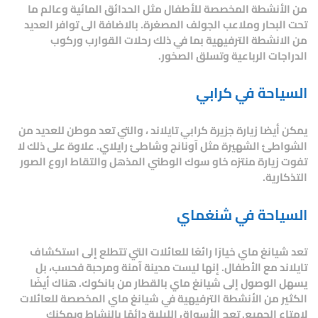
من الأنشطة المخصصة للأطفال مثل الحدائق المائية وعالم ما
تحت البحار وملاعب الجولف المصغرة. بالاضافة الى توافر العديد
من الانشطة الترفيهية بما في ذلك رحلات القوارب وركوب
الدراجات الرباعية وتسلق الصخور.
السياحة في كرابي
يمكن أيضا زيارة جزيرة كرابي تايلاند ، والتي تعد موطن للعديد من
الشواطئ الشهيرة مثل آونانج وشاطئ رايلاي. علاوة على ذلك لا
تفوت زيارة منتزه خاو سوك الوطني المذهل والتقاط اروع الصور
التذكارية.
السياحة في شنغماي
تعد شيانغ ماي خيارًا رائعًا للعائلات التي تتطلع إلى استكشاف
تايلاند مع الأطفال. إنها ليست مدينة آمنة ومرحبة فحسب، بل
يسهل الوصول إلى شيانغ ماي بالقطار من بانكوك. هناك أيضًا
الكثير من الأنشطة الترفيهية في شيانغ ماي المخصصة للعائلات
لإمتاع الجميع. تعج الأسواق الليلية دائمًا بالنشاط ويمكنك