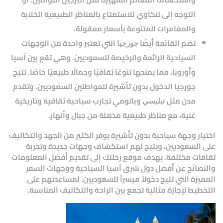
التوجه إلى
لنكاوي
للاستمتاع بالمناظر الطبيعية الخلابة
والمغامرات المتنوعة بأسعار معقولة.
تضم القائمة أيضًا
التي تعتبر واحدة من الوجهات
جورجيا
السياحية الرائعة والرخيصة للسعوديين. وهي تقع بين آسيا
وأوروبا، مما يمنحها تنوعًا ثقافيًا وجمالًا طبيعيًا خاصًا. تتيح
جورجيا الدخول بدون تأشيرة للمواطنين السعوديين. وتقدم
مدن مثل
و
باتومي
تجارب سياحية ثقافية وتاريخية
تبليسي
غنية، مع مناظر طبيعية مذهلة من جبال وأنهار.
اختيار وجهة سياحية بدون تأشيرة يوفر الكثير من الجهد والتكاليف
على السعوديين، ويتيح لهم استكشاف وجهات جديدة وتجربة
ثقافات مختلفة. يهدف
موقع رحلتك
إلى تقديم أفضل المعلومات
والنصائح عن
أفضل دول شرق آسيا السياحية
ووجهات السفر
المميزة التي تتيح دخولاً ميسراً للسعوديين. لمساعدتهم على
التخطيط لإجازة مثالية تجمع بين الراحة والتكاليف المناسبة.