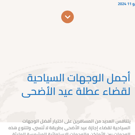
2024
أجمل الوجهات السياحية
لقضاء عطلة عيد الأضحى
يتنافس العديد من المسافرين على اختيار أفضل الوجهات
السياحية لقضاء إجازة عيد الأضحى بطريقة لا تُنسى، وتتنوع هذه
الوجهات بين الأماكن والوجهات الاستوائية المشمسة المليئة