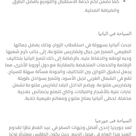
كما نضمن لكم خدمة الاستقبال والتوديع بأفضل الطرق
والضيافة المحلية.
السياحة في البانيا
نجحت ألبانيا بسهولة في استقطاب الزوار، وذلك بفضل جمالها
الطبيعي المميز من جبال وتضاريس متنوعة، إلى جانب كرم شعبها
وحبه لوطنه والحفاظ عليه. بالإضافة إلى ذلك تتميز البانيا بتكاليف
الإقامة والخدمات المنخفضة بالمقارنة مع دول أوروبا الأخرى، مما
يجعل تحقيق التوازن بين التكاليف والجودة مسألة سهلة للسياح.
تقع في الشمال الغربي لجبل الأسود، وتتميز بسواحل طويلة
وتضاريس متنوعة. ويضم الداخل البلاد تضاريس متنوعة تشمل
غابات غنية بالأشجار والنباتات، والتي تتمتع بخصائص علاجية
مذهلة. تحظى ألبانيا بمناخ متنوع ومعالم طبيعية خلابة.
السياحة فى جورجيا
تعد جورجيا إحدى أفضل وجهات السفر في عيد الفطر نظرًا لقدوم
العيد هذا العام في فصل الربيع. حيث يكون الطقس معتدلًا نوعًا