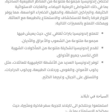
تحتضن إندونيسيا مجموعة متنوعة من المناظر الطبيعية الساحرة،
بما في ذلك الشواطئ الرملية البيضاء، والغابات الاستوائية
الكثيفة، والبراكين النشطة، والحقول الخضراء الواسعة، مما يوفر
للزوار فرصًا رائعة للاستكشاف والاستمتاع بالطبيعة مع العائلة،
ويمكنك التمتع بالمميزات التالية:
تتمتع إندونيسيا بتراث ثقافي غني، حيث يعيش فيها
مجموعة متنوعة من الشعوب والأعراق والأديان.
تقدم إندونيسيا تشكيلة متنوعة من المأكولات الشهية
التي تناسب جميع الأذواق.
توفر إندونيسيا العديد من الأنشطة الترفيهية للعائلات، مثل
ركوب الأمواج، والغوص، ورحلات الطبيعة، وركوب الدراجات،
والتسلق على الجبال، وغيرها الكثير.
السياحة في تايلاند
استمتعوا برحلتكم الى تايلاند لتجربة سفر فاخرة ومثيرة، حيث
يمكنكم الاستمتاع بما يلي: