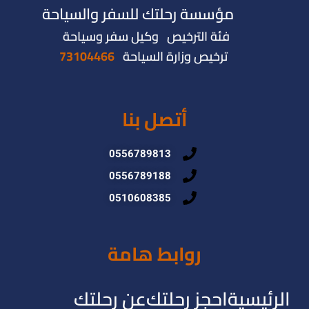
مؤسسة رحلتك للسفر والسياحة
فئة الترخيص وكيل سفر وسياحة
ترخيص وزارة السياحة
73104466
أتصل بنا
0556789813
0556789188
0510608385
روابط هامة
الرئيسية
احجز رحلتك
عن رحلتك