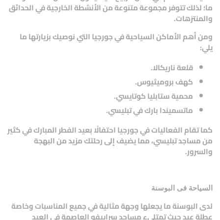
ما؛ لذلك تتوفر مجموعة متنوعة من الأنشطة الخارجية في الحدائق
والمنتزهات.
ومن أهم الأماكن السياحية في جورجيا التي نوصيك بزيارتها ما
يلي:
قلعة ناريكالا.
كهف بروميثيوس.
محمية ستابليا كوتايسي.
ماتسميندا بارك في تبليسي.
كما تقام الفعاليات في جورجيا احتفالًا بعيد الفطر المبارك في كثير
من مساجد تبليسي، مما يضيف إلى رحلتك مزيد من البهجة
والسرور.
السياحة فى البوسنة
لدى البوسنة ما يجعلها وجهة مثالية في جميع المناسبات وخاصة
عطلة عيد حيث تمتليء مساجد سراييفو العاصمة في العيد